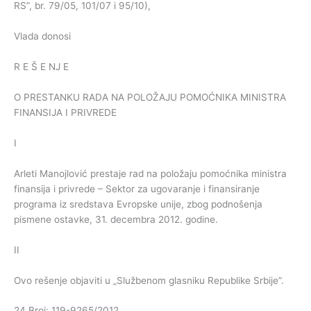
RS”, br. 79/05, 101/07 i 95/10),
Vlada donosi
R E Š E NJ E
O PRESTANKU RADA NA POLOŽAJU POMOĆNIKA MINISTRA
FINANSIJA I PRIVREDE
I
Arleti Manojlović prestaje rad na položaju pomoćnika ministra
finansija i privrede – Sektor za ugovaranje i finansiranje
programa iz sredstava Evropske unije, zbog podnošenja
pismene ostavke, 31. decembra 2012. godine.
II
Ovo rešenje objaviti u „Službenom glasniku Republike Srbije”.
24 Broj: 119-9265/2012