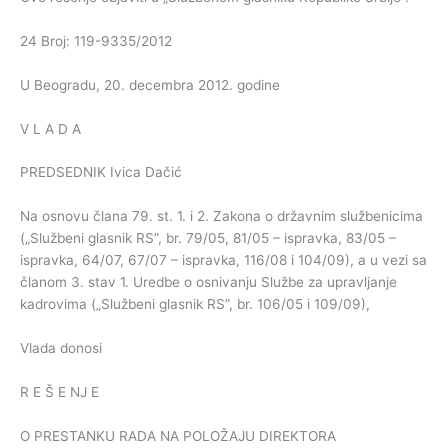
24 Broj: 119-9335/2012
U Beogradu, 20. decembra 2012. godine
V L A D A
PREDSEDNIK Ivica Dačić
Na osnovu člana 79. st. 1. i 2. Zakona o državnim službenicima
(„Službeni glasnik RS”, br. 79/05, 81/05 – ispravka, 83/05 –
ispravka, 64/07, 67/07 – ispravka, 116/08 i 104/09), a u vezi sa
članom 3. stav 1. Uredbe o osnivanju Službe za upravljanje
kadrovima („Službeni glasnik RS”, br. 106/05 i 109/09),
Vlada donosi
R E Š E NJ E
O PRESTANKU RADA NA POLOŽAJU DIREKTORA