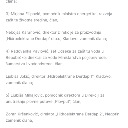
člana;
3) Mirjana Filipović, pomoćnik ministra energetike, razvoja i
zaštite životne sredine, član,
Nebojša Karanović, direktor Direkcije za proizvodnju
„Hidroelektrane Đerdap” d.o.o, Kladovo, zamenik člana;
4) Radovanka Pavlović, šef Odseka za zaštitu voda u
Republičkoj direkciji za vode Ministarstva poljoprivrede,
šumarstva i vodoprivrede, član,
Ljubiša Jokić, direktor „Hidroelektrane Đerdap 1”, Kladovo,
zamenik člana;
5) Ljubiša Mihajlović, pomoćnik direktora u Direkciji za
unutrašnje plovne puteve „Plovput”, član,
Zoran Kršenković, direktor „Hidroelektrane Đerdap 2”, Negotin,
zamenik člana;