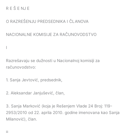
R E Š E NJ E
O RAZREŠENJU PREDSEDNIKA I ČLANOVA
NACIONALNE KOMISIJE ZA RAČUNOVODSTVO
I
Razrešavaju se dužnosti u Nacionalnoj komisiji za
računovodstvo:
1. Sanja Jevtović, predsednik,
2. Aleksandar Janjušević, član,
3. Sanja Marković (koja je Rešenjem Vlade 24 Broj: 119-
2953/2010 od 22. aprila 2010. godine imenovana kao Sanja
Milanović), član.
II