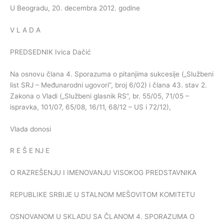
U Beogradu, 20. decembra 2012. godine
V L A D A
PREDSEDNIK Ivica Dačić
Na osnovu člana 4. Sporazuma o pitanjima sukcesije („Službeni
list SRJ – Međunarodni ugovori”, broj 6/02) i člana 43. stav 2.
Zakona o Vladi („Službeni glasnik RS”, br. 55/05, 71/05 –
ispravka, 101/07, 65/08, 16/11, 68/12 – US i 72/12),
Vlada donosi
R E Š E NJ E
O RAZREŠENJU I IMENOVANJU VISOKOG PREDSTAVNIKA
REPUBLIKE SRBIJE U STALNOM MEŠOVITOM KOMITETU
OSNOVANOM U SKLADU SA ČLANOM 4. SPORAZUMA O