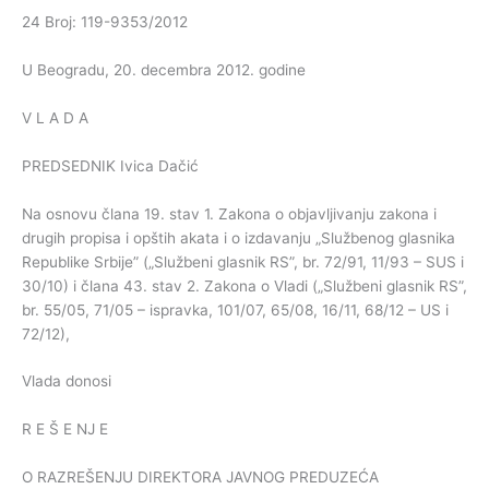
24 Broj: 119-9353/2012
U Beogradu, 20. decembra 2012. godine
V L A D A
PREDSEDNIK Ivica Dačić
Na osnovu člana 19. stav 1. Zakona o objavljivanju zakona i
drugih propisa i opštih akata i o izdavanju „Službenog glasnika
Republike Srbije” („Službeni glasnik RS”, br. 72/91, 11/93 – SUS i
30/10) i člana 43. stav 2. Zakona o Vladi („Službeni glasnik RS”,
br. 55/05, 71/05 – ispravka, 101/07, 65/08, 16/11, 68/12 – US i
72/12),
Vlada donosi
R E Š E NJ E
O RAZREŠENJU DIREKTORA JAVNOG PREDUZEĆA