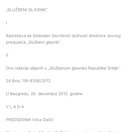
„SLUŽBENI GLASNIK”
I
Razrešava se Slobodan Gavrilović dužnosti direktora Javnog
preduzeća „Službeni glasnik”.
II
Ovo rešenje objaviti u „Službenom glasniku Republike Srbije”.
24 Broj: 119-9356/2012
U Beogradu, 20. decembra 2012. godine
V L A D A
PREDSEDNIK Ivica Dačić