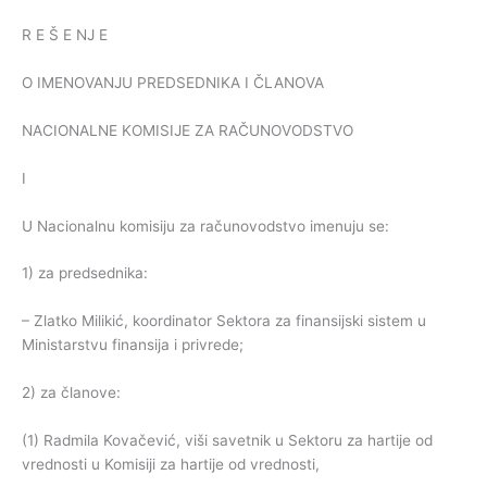
R E Š E NJ E
O IMENOVANJU PREDSEDNIKA I ČLANOVA
NACIONALNE KOMISIJE ZA RAČUNOVODSTVO
I
U Nacionalnu komisiju za računovodstvo imenuju se:
1) za predsednika:
– Zlatko Milikić, koordinator Sektora za finansijski sistem u
Ministarstvu finansija i privrede;
2) za članove:
(1) Radmila Kovačević, viši savetnik u Sektoru za hartije od
vrednosti u Komisiji za hartije od vrednosti,