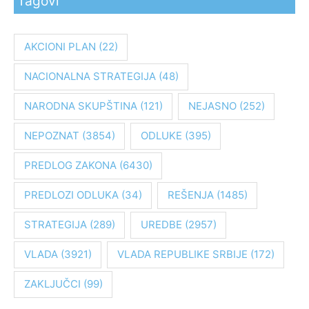
Tagovi
t
r
a
AKCIONI PLAN
(22)
g
NACIONALNA STRATEGIJA
(48)
a
z
NARODNA SKUPŠTINA
(121)
NEJASNO
(252)
a
:
NEPOZNAT
(3854)
ODLUKE
(395)
PREDLOG ZAKONA
(6430)
PREDLOZI ODLUKA
(34)
REŠENJA
(1485)
STRATEGIJA
(289)
UREDBE
(2957)
VLADA
(3921)
VLADA REPUBLIKE SRBIJE
(172)
ZAKLJUČCI
(99)