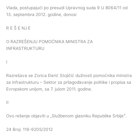
Vlada, postupajući po presudi Upravnog suda 9 U 8064/11 od
13. septembra 2012. godine, donosi
R E Š E NJ E
O RAZREŠENJU POMOĆNIKA MINISTRA ZA
INFRASTRUKTURU
I
Razrešava se Zorica Đerić Stojičić dužnosti pomoćnika ministra
za infrastrukturu – Sektor za prilagođavanje politike i propisa sa
Evropskom unijom, sa 7. julom 2011. godine.
II
Ovo rešenje objaviti u „Službenom glasniku Republike Srbijeˮ.
24 Broj: 119-9205/2012