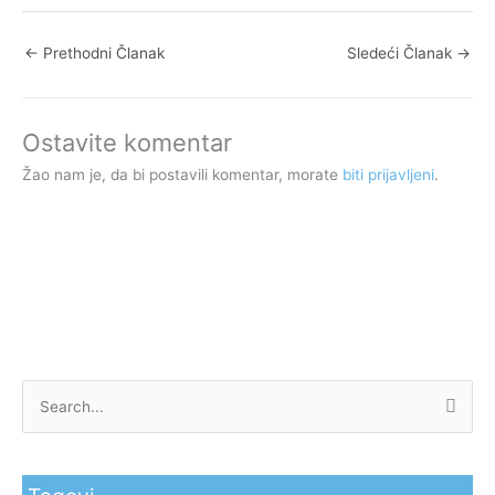
←
Prethodni Članak
Sledeći Članak
→
Ostavite komentar
Žao nam je, da bi postavili komentar, morate
biti prijavljeni
.
P
r
e