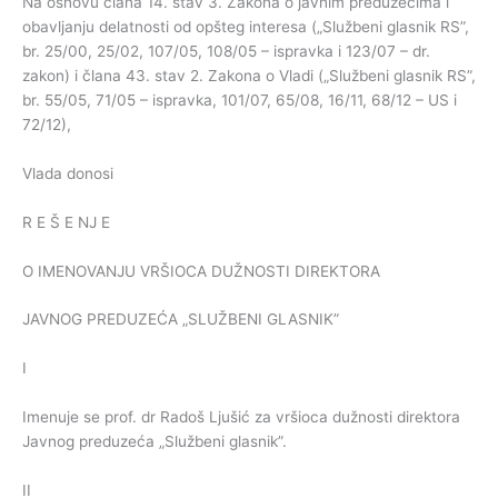
Na osnovu člana 14. stav 3. Zakona o javnim preduzećima i
obavljanju delatnosti od opšteg interesa („Službeni glasnik RS”,
br. 25/00, 25/02, 107/05, 108/05 – ispravka i 123/07 – dr.
zakon) i člana 43. stav 2. Zakona o Vladi („Službeni glasnik RS”,
br. 55/05, 71/05 – ispravka, 101/07, 65/08, 16/11, 68/12 – US i
72/12),
Vlada donosi
R E Š E NJ E
O IMENOVANJU VRŠIOCA DUŽNOSTI DIREKTORA
JAVNOG PREDUZEĆA „SLUŽBENI GLASNIK”
I
Imenuje se prof. dr Radoš Ljušić za vršioca dužnosti direktora
Javnog preduzeća „Službeni glasnik”.
II