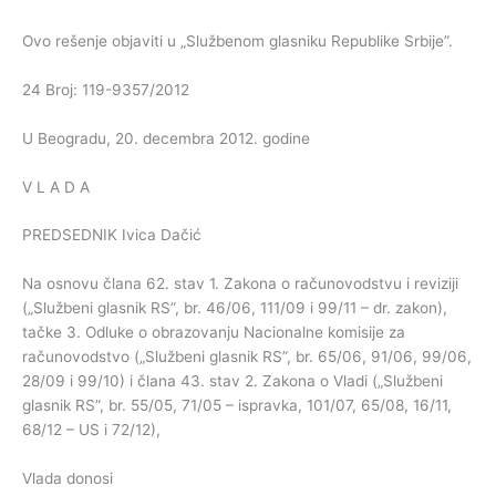
Ovo rešenje objaviti u „Službenom glasniku Republike Srbije”.
24 Broj: 119-9357/2012
U Beogradu, 20. decembra 2012. godine
V L A D A
PREDSEDNIK Ivica Dačić
Na osnovu člana 62. stav 1. Zakona o računovodstvu i reviziji
(„Službeni glasnik RS”, br. 46/06, 111/09 i 99/11 – dr. zakon),
tačke 3. Odluke o obrazovanju Nacionalne komisije za
računovodstvo („Službeni glasnik RS”, br. 65/06, 91/06, 99/06,
28/09 i 99/10) i člana 43. stav 2. Zakona o Vladi („Službeni
glasnik RS”, br. 55/05, 71/05 – ispravka, 101/07, 65/08, 16/11,
68/12 – US i 72/12),
Vlada donosi