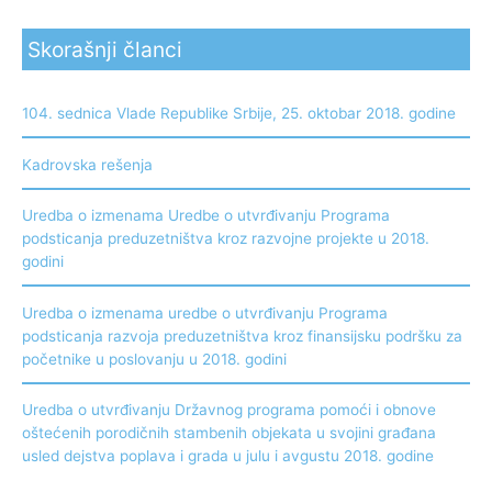
Skorašnji članci
104. sednica Vlade Republike Srbije, 25. oktobar 2018. godine
Kadrovska rešenja
Uredba o izmenama Uredbe o utvrđivanju Programa
podsticanja preduzetništva kroz razvojne projekte u 2018.
godini
Uredba o izmenama uredbe o utvrđivanju Programa
podsticanja razvoja preduzetništva kroz finansijsku podršku za
početnike u poslovanju u 2018. godini
Uredba o utvrđivanju Državnog programa pomoći i obnove
oštećenih porodičnih stambenih objekata u svojini građana
usled dejstva poplava i grada u julu i avgustu 2018. godine