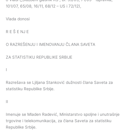
101/07, 65/08, 16/11, 68/12 – US i 72/12),
Vlada donosi
R E Š E NJ E
O RAZREŠENJU I IMENOVANJU ČLANA SAVETA
ZA STATISTIKU REPUBLIKE SRBIJE
I
Razrešava se Ljiljana Stanković dužnosti člana Saveta za
statistiku Republike Srbije.
II
Imenuje se Mladen Radević, Ministarstvo spoljne i unutrašnje
trgovine i telekomunikacija, za člana Saveta za statistiku
Republike Srbije.