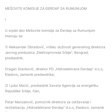
MEŠOVITE KOMISIJE ZA ĐERDAP SA RUMUNIJOM
I
U srpski deo Mešovite komisije za Đerdap sa Rumunijom
imenuju se:
1) Aleksandar Obradović, vršilac dužnosti generalnog direktora
Javnog preduzeća „Elektroprivreda Srbije”, Beograd,
predsednik,
Dragan Stanković, direktor PD „Hidroelektrane Đerdap” d.o.o,
Kladovo, zamenik predsednika;
2) Ljubo Maćić, predsednik Saveta Agencije za energetiku
Republike Srbije, član,
Petar Manzalović, pomoćnik direktora za održavanje i
revitalizaciju „Hidroelektrane Đerdap” d.o.o, Kladovo, zamenik