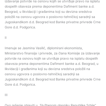
izdavanje potvrde na osnovu kojih se utvrđuje pravo na isplatu
dospelih obaveza prema deponentima Dafiment banke a.d.
Beograd, u likvidaciji i građanima koji su devizna sredstva
položili na osnovu ugovora o poslovno-tehničkoj saradnji sa
Jugoskandikom d.d. Beograd kod Banke privatne privrede Crne
Gore d.d. Podgorica.
II
Imenuje se Jasmina Vasilić, diplomirani ekonomista,
Ministarstvo finansija i privrede, za člana Komisije za izdavanje
potvrde na osnovu kojih se utvrđuje pravo na isplatu dospelih
obaveza prema deponentima Dafiment banke a.d. Beograd, u
likvidaciji i građanima koji su devizna sredstva položili na
osnovu ugovora o poslovno-tehničkoj saradnji sa
Jugoskandikom d.d. Beograd kod Banke privatne privrede Crne
Gore d.d. Podgorica.
III
Ovo rešenje objaviti u „Službenom glasniku Republike Srbije”.