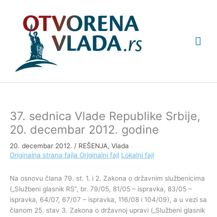
Pređi
Glav
na
sadržaj
izbo
37. sednica Vlade Republike Srbije,
20. decembar 2012. godine
20. decembar 2012.
/
REŠENJA
,
Vlada
Originalna strana fajla
Originalni fajl
Lokalni fajl
Na osnovu člana 79. st. 1. i 2. Zakona o državnim službenicima
(„Službeni glasnik RS”, br. 79/05, 81/05 – ispravka, 83/05 –
ispravka, 64/07, 67/07 – ispravka, 116/08 i 104/09), a u vezi sa
članom 25. stav 3. Zakona o državnoj upravi („Službeni glasnik