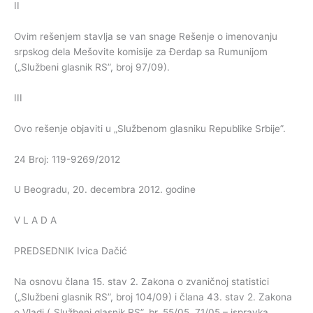
II
Ovim rešenjem stavlja se van snage Rešenje o imenovanju
srpskog dela Mešovite komisije za Đerdap sa Rumunijom
(„Službeni glasnik RS”, broj 97/09).
III
Ovo rešenje objaviti u „Službenom glasniku Republike Srbije”.
24 Broj: 119-9269/2012
U Beogradu, 20. decembra 2012. godine
V L A D A
PREDSEDNIK Ivica Dačić
Na osnovu člana 15. stav 2. Zakona o zvaničnoj statistici
(„Službeni glasnik RS”, broj 104/09) i člana 43. stav 2. Zakona
o Vladi („Službeni glasnik RS”, br. 55/05, 71/05 – ispravka,