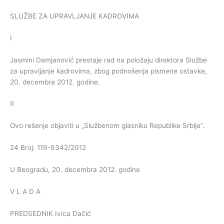
SLUŽBE ZA UPRAVLJANJE KADROVIMA
I
Jasmini Damjanović prestaje rad na položaju direktora Službe
za upravljanje kadrovima, zbog podnošenja pismene ostavke,
20. decembra 2012. godine.
II
Ovo rešenje objaviti u „Službenom glasniku Republike Srbije”.
24 Broj: 119-9342/2012
U Beogradu, 20. decembra 2012. godine
V L A D A
PREDSEDNIK Ivica Dačić