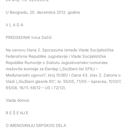
U Beogradu, 20. decembra 2012. godine
V L A D A
PREDSEDNIK Ivica Dačić
Na osnovu člana 2. Sporazuma između Vlade Socijalističke
Federativne Republike Jugoslavije i Vlade Socijalističke
Republike Rumunije o Statutu Jugoslovensko-rumunske
mešovite komisije za Đerdap („Službeni list SFRJ –
Međunarodni ugovori”, broj 10/80) i člana 43. stav 2. Zakona o
Vladi („Službeni glasnik RS”, br. 55/05, 71/05 – ispravka, 101/07,
65/08, 16/11, 68/12 – US i 72/12),
Vlada donosi
R E Š E NJ E
O IMENOVANJU SRPSKOG DELA