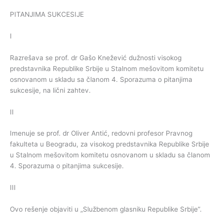
PITANJIMA SUKCESIJE
I
Razrešava se prof. dr Gašo Knežević dužnosti visokog
predstavnika Republike Srbije u Stalnom mešovitom komitetu
osnovanom u skladu sa članom 4. Sporazuma o pitanjima
sukcesije, na lični zahtev.
II
Imenuje se prof. dr Oliver Antić, redovni profesor Pravnog
fakulteta u Beogradu, za visokog predstavnika Republike Srbije
u Stalnom mešovitom komitetu osnovanom u skladu sa članom
4. Sporazuma o pitanjima sukcesije.
III
Ovo rešenje objaviti u „Službenom glasniku Republike Srbije”.