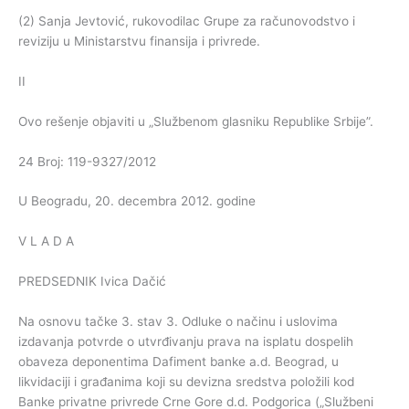
(2) Sanja Jevtović, rukovodilac Grupe za računovodstvo i
reviziju u Ministarstvu finansija i privrede.
II
Ovo rešenje objaviti u „Službenom glasniku Republike Srbije”.
24 Broj: 119-9327/2012
U Beogradu, 20. decembra 2012. godine
V L A D A
PREDSEDNIK Ivica Dačić
Na osnovu tačke 3. stav 3. Odluke o načinu i uslovima
izdavanja potvrde o utvrđivanju prava na isplatu dospelih
obaveza deponentima Dafiment banke a.d. Beograd, u
likvidaciji i građanima koji su devizna sredstva položili kod
Banke privatne privrede Crne Gore d.d. Podgorica („Službeni