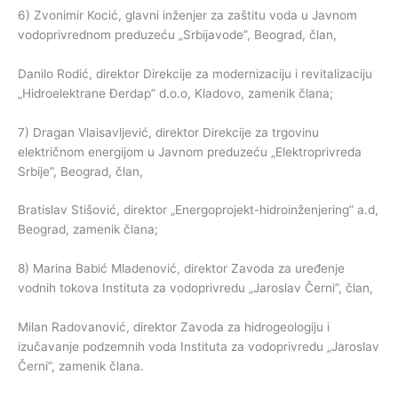
6) Zvonimir Kocić, glavni inženjer za zaštitu voda u Javnom
vodoprivrednom preduzeću „Srbijavode”, Beograd, član,
Danilo Rodić, direktor Direkcije za modernizaciju i revitalizaciju
„Hidroelektrane Đerdap” d.o.o, Kladovo, zamenik člana;
7) Dragan Vlaisavljević, direktor Direkcije za trgovinu
električnom energijom u Javnom preduzeću „Elektroprivreda
Srbije”, Beograd, član,
Bratislav Stišović, direktor „Energoprojekt-hidroinženjering” a.d,
Beograd, zamenik člana;
8) Marina Babić Mladenović, direktor Zavoda za uređenje
vodnih tokova Instituta za vodoprivredu „Jaroslav Černi”, član,
Milan Radovanović, direktor Zavoda za hidrogeologiju i
izučavanje podzemnih voda Instituta za vodoprivredu „Jaroslav
Černi”, zamenik člana.