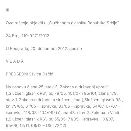
III
Ovo rešenje objaviti u „Službenom glasniku Republike Srbije”.
24 Broj: 119-9271/2012
U Beogradu, 20. decembra 2012. godine
V L A D A
PREDSEDNIK Ivica Dačić
Na osnovu člana 25. stav 3. Zakona o državnoj upravi
(„Službeni glasnik RS”, br. 79/05, 101/07 i 95/10), člana 179.
stav 1. Zakona o državnim službenicima („Službeni glasnik RS”,
br. 79/05, 81/05 – ispravka, 83/05 – ispravka, 64/07, 67/07 –
ispravka, 116/08 i 104/09) i člana 43. stav 2. Zakona o Vladi
(„Službeni glasnik RS”, br. 55/05, 71/05 – ispravka, 101/07,
65/08, 16/11, 68/12 – US i 72/12),