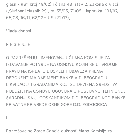
glasnik RS”, broj 48/02) i člana 43. stav 2. Zakona o Vladi
(„Službeni glasnik RS”, br. 55/05, 71/05 – ispravka, 101/07,
65/08, 16/11, 68/12 – US i 72/12),
Vlada donosi
R E Š E NJ E
O RAZREŠENJU I IMENOVANJU ČLANA KOMISIJE ZA
IZDAVANJE POTVRDE NA OSNOVU KOJIH SE UTVRĐUJE
PRAVO NA ISPLATU DOSPELIH OBAVEZA PREMA
DEPONENTIMA DAFIMENT BANKE A.D. BEOGRAD, U
LIKVIDACIJI I GRAĐANIMA KOJI SU DEVIZNA SREDSTVA
POLOŽILI NA OSNOVU UGOVORA O POSLOVNO-TEHNIČKOJ
SARADNJI SA JUGOSKANDIKOM D.D. BEOGRAD KOD BANKE
PRIVATNE PRIVREDE CRNE GORE D.D. PODGORICA
I
Razrešava se Zoran Sandić dužnosti člana Komisije za