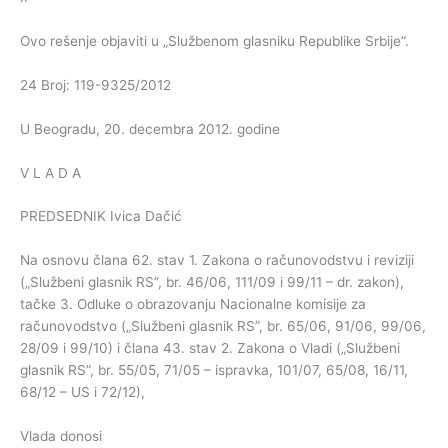
Ovo rešenje objaviti u „Službenom glasniku Republike Srbije”.
24 Broj: 119-9325/2012
U Beogradu, 20. decembra 2012. godine
V L A D A
PREDSEDNIK Ivica Dačić
Na osnovu člana 62. stav 1. Zakona o računovodstvu i reviziji
(„Službeni glasnik RS”, br. 46/06, 111/09 i 99/11 – dr. zakon),
tačke 3. Odluke o obrazovanju Nacionalne komisije za
računovodstvo („Službeni glasnik RS”, br. 65/06, 91/06, 99/06,
28/09 i 99/10) i člana 43. stav 2. Zakona o Vladi („Službeni
glasnik RS”, br. 55/05, 71/05 – ispravka, 101/07, 65/08, 16/11,
68/12 – US i 72/12),
Vlada donosi