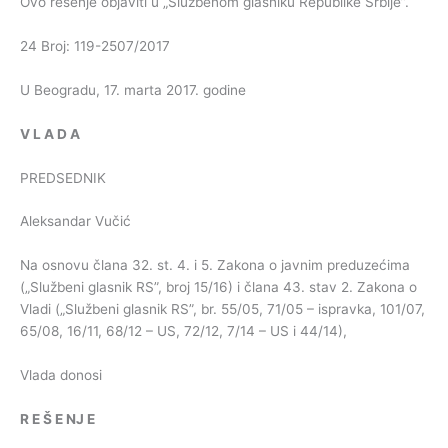
Ovo rešenje objaviti u „Službenom glasniku Republike Srbije”.
24 Broj: 119-2507/2017
U Beogradu, 17. marta 2017. godine
V
L
A
D
A
PREDSEDNIK
Aleksandar Vučić
Na osnovu člana 32. st. 4. i 5. Zakona o javnim preduzećima
(„Službeni glasnik RS”, broj 15/16) i člana 43. stav 2. Zakona o
Vladi („Službeni glasnik RS”, br. 55/05, 71/05 – ispravka, 101/07,
65/08, 16/11, 68/12 – US, 72/12, 7/14 – US i 44/14),
Vlada donosi
R
E
Š
E
NJ
E