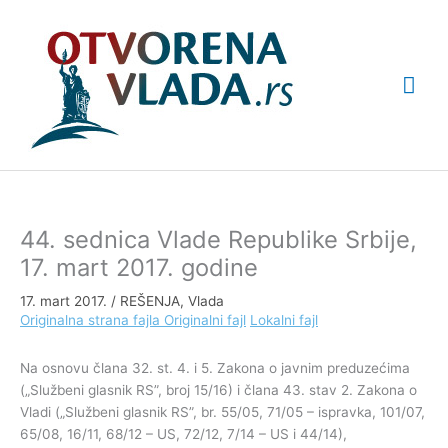
Pređi
Glav
na
sadržaj
izbo
44. sednica Vlade Republike Srbije,
17. mart 2017. godine
17. mart 2017.
/
REŠENJA
,
Vlada
Originalna strana fajla
Originalni fajl
Lokalni fajl
Na osnovu člana 32. st. 4. i 5. Zakona o javnim preduzećima
(„Službeni glasnik RS”, broj 15/16) i člana 43. stav 2. Zakona o
Vladi („Službeni glasnik RS”, br. 55/05, 71/05 – ispravka, 101/07,
65/08, 16/11, 68/12 – US, 72/12, 7/14 – US i 44/14),