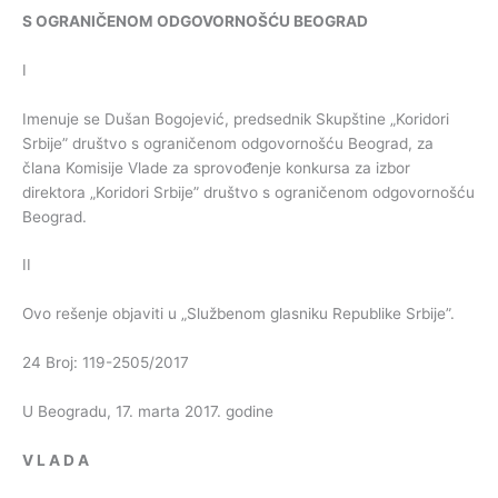
S
OGRANIČENOM
ODGOVORNOŠĆU
BEOGRAD
I
Imenuje se Dušan Bogojević, predsednik Skupštine „Koridori
Srbije” društvo s ograničenom odgovornošću Beograd, za
člana Komisije Vlade za sprovođenje konkursa za izbor
direktora „Koridori Srbije” društvo s ograničenom odgovornošću
Beograd.
II
Ovo rešenje objaviti u „Službenom glasniku Republike Srbije”.
24 Broj: 119-2505/2017
U Beogradu, 17. marta 2017. godine
V
L
A
D
A