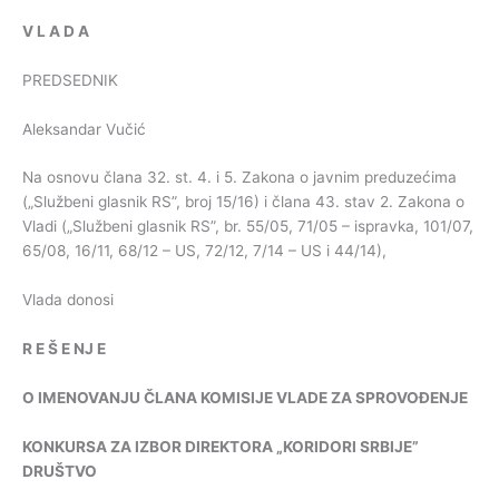
V
L
A
D
A
PREDSEDNIK
Aleksandar Vučić
Na osnovu člana 32. st. 4. i 5. Zakona o javnim preduzećima
(„Službeni glasnik RS”, broj 15/16) i člana 43. stav 2. Zakona o
Vladi („Službeni glasnik RS”, br. 55/05, 71/05 – ispravka, 101/07,
65/08, 16/11, 68/12 – US, 72/12, 7/14 – US i 44/14),
Vlada donosi
R
E
Š
E
NJ
E
O
IMENOVANJU
ČLANA
KOMISIJE
VLADE
ZA
SPROVOĐENJE
KONKURSA
ZA
IZBOR
DIREKTORA
„
KORIDORI
SRBIJE
”
DRUŠTVO