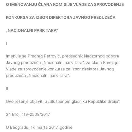
O
IMENOVANJU
ČLANA
KOMISIJE
VLADE
ZA
SPROVOĐENJE
KONKURSA
ZA
IZBOR
DIREKTORA
JAVNOG
PREDUZEĆA
„
NACIONALNI
PARK
TARA
”
I
Imenuje se Predrag Petrović, predsednik Nadzornog odbora
Javnog preduzeća „Nacionalni park Tara”, za člana Komisije
Vlade za sprovođenje konkursa za izbor direktora Javnog
preduzeća „Nacionalni park Tara”.
II
Ovo rešenje objaviti u „Službenom glasniku Republike Srbije”.
24 Broj: 119-2508/2017
U Beogradu, 17. marta 2017. godine