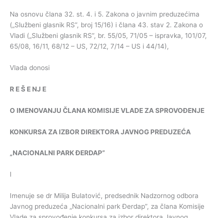
Na osnovu člana 32. st. 4. i 5. Zakona o javnim preduzećima
(„Službeni glasnik RS”, broj 15/16) i člana 43. stav 2. Zakona o
Vladi („Službeni glasnik RS”, br. 55/05, 71/05 – ispravka, 101/07,
65/08, 16/11, 68/12 – US, 72/12, 7/14 – US i 44/14),
Vlada donosi
R
E
Š
E
NJ
E
O
IMENOVANJU
ČLANA
KOMISIJE
VLADE
ZA
SPROVOĐENJE
KONKURSA
ZA
IZBOR
DIREKTORA
JAVNOG
PREDUZEĆA
„
NACIONALNI
PARK
ĐERDAP
”
I
Imenuje se dr Milija Bulatović, predsednik Nadzornog odbora
Javnog preduzeća „Nacionalni park Đerdap”, za člana Komisije
Vlade za sprovođenje konkursa za izbor direktora Javnog