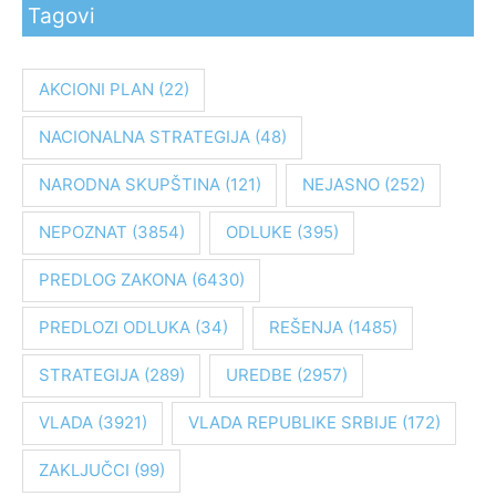
Tagovi
t
r
a
AKCIONI PLAN
(22)
g
NACIONALNA STRATEGIJA
(48)
a
z
NARODNA SKUPŠTINA
(121)
NEJASNO
(252)
a
:
NEPOZNAT
(3854)
ODLUKE
(395)
PREDLOG ZAKONA
(6430)
PREDLOZI ODLUKA
(34)
REŠENJA
(1485)
STRATEGIJA
(289)
UREDBE
(2957)
VLADA
(3921)
VLADA REPUBLIKE SRBIJE
(172)
ZAKLJUČCI
(99)