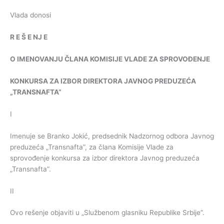
Vlada donosi
R
E
Š
E
NJ
E
O
IMENOVANJU
ČLANA
KOMISIJE
VLADE
ZA
SPROVOĐENJE
KONKURSA
ZA
IZBOR
DIREKTORA
JAVNOG
PREDUZEĆA
„
TRANSNAFTA
”
I
Imenuje se Branko Jokić, predsednik Nadzornog odbora Javnog
preduzeća „Transnafta”, za člana Komisije Vlade za
sprovođenje konkursa za izbor direktora Javnog preduzeća
„Transnafta”.
II
Ovo rešenje objaviti u „Službenom glasniku Republike Srbije”.