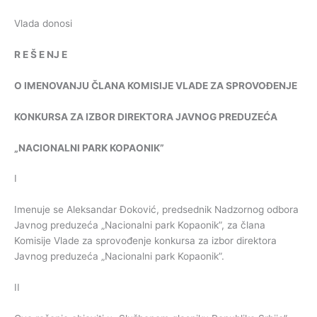
Vlada donosi
R
E
Š
E
NJ
E
O
IMENOVANJU
ČLANA
KOMISIJE
VLADE
ZA
SPROVOĐENJE
KONKURSA
ZA
IZBOR
DIREKTORA
JAVNOG
PREDUZEĆA
„
NACIONALNI
PARK
KOPAONIK
”
I
Imenuje se Aleksandar Đoković, predsednik Nadzornog odbora
Javnog preduzeća „Nacionalni park Kopaonik”, za člana
Komisije Vlade za sprovođenje konkursa za izbor direktora
Javnog preduzeća „Nacionalni park Kopaonik”.
II