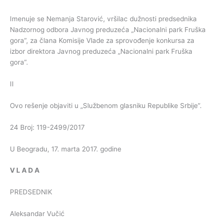
Imenuje se Nemanja Starović, vršilac dužnosti predsednika
Nadzornog odbora Javnog preduzeća „Nacionalni park Fruška
gora”, za člana Komisije Vlade za sprovođenje konkursa za
izbor direktora Javnog preduzeća „Nacionalni park Fruška
gora”.
II
Ovo rešenje objaviti u „Službenom glasniku Republike Srbije”.
24 Broj: 119-2499/2017
U Beogradu, 17. marta 2017. godine
V
L
A
D
A
PREDSEDNIK
Aleksandar Vučić