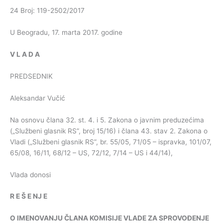
24 Broj: 119-2502/2017
U Beogradu, 17. marta 2017. godine
V
L
A
D
A
PREDSEDNIK
Aleksandar Vučić
Na osnovu člana 32. st. 4. i 5. Zakona o javnim preduzećima
(„Službeni glasnik RS”, broj 15/16) i člana 43. stav 2. Zakona o
Vladi („Službeni glasnik RS”, br. 55/05, 71/05 – ispravka, 101/07,
65/08, 16/11, 68/12 – US, 72/12, 7/14 – US i 44/14),
Vlada donosi
R
E
Š
E
NJ
E
O
IMENOVANJU
ČLANA
KOMISIJE
VLADE
ZA
SPROVOĐENJE