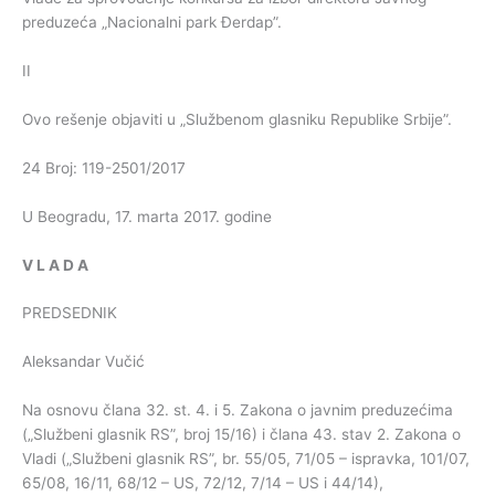
preduzeća „Nacionalni park Đerdap”.
II
Ovo rešenje objaviti u „Službenom glasniku Republike Srbije”.
24 Broj: 119-2501/2017
U Beogradu, 17. marta 2017. godine
V
L
A
D
A
PREDSEDNIK
Aleksandar Vučić
Na osnovu člana 32. st. 4. i 5. Zakona o javnim preduzećima
(„Službeni glasnik RS”, broj 15/16) i člana 43. stav 2. Zakona o
Vladi („Službeni glasnik RS”, br. 55/05, 71/05 – ispravka, 101/07,
65/08, 16/11, 68/12 – US, 72/12, 7/14 – US i 44/14),