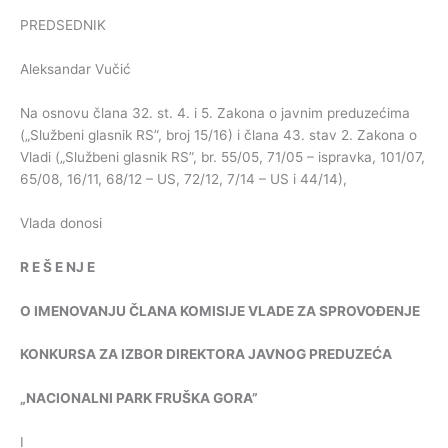
PREDSEDNIK
Aleksandar Vučić
Na osnovu člana 32. st. 4. i 5. Zakona o javnim preduzećima
(„Službeni glasnik RS”, broj 15/16) i člana 43. stav 2. Zakona o
Vladi („Službeni glasnik RS”, br. 55/05, 71/05 – ispravka, 101/07,
65/08, 16/11, 68/12 – US, 72/12, 7/14 – US i 44/14),
Vlada donosi
R
E
Š
E
NJ
E
O
IMENOVANJU
ČLANA
KOMISIJE
VLADE
ZA
SPROVOĐENJE
KONKURSA
ZA
IZBOR
DIREKTORA
JAVNOG
PREDUZEĆA
„
NACIONALNI
PARK
FRUŠKA
GORA
”
I