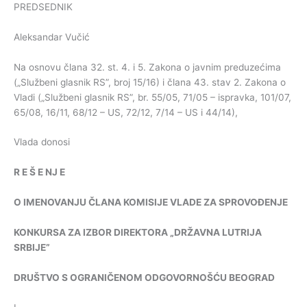
PREDSEDNIK
Aleksandar Vučić
Na osnovu člana 32. st. 4. i 5. Zakona o javnim preduzećima
(„Službeni glasnik RS”, broj 15/16) i člana 43. stav 2. Zakona o
Vladi („Službeni glasnik RS”, br. 55/05, 71/05 – ispravka, 101/07,
65/08, 16/11, 68/12 – US, 72/12, 7/14 – US i 44/14),
Vlada donosi
R
E
Š
E
NJ
E
O
IMENOVANJU
ČLANA
KOMISIJE
VLADE
ZA
SPROVOĐENJE
KONKURSA
ZA
IZBOR
DIREKTORA
„
DRŽAVNA
LUTRIJA
SRBIJE
”
DRUŠTVO
S
OGRANIČENOM
ODGOVORNOŠĆU
BEOGRAD