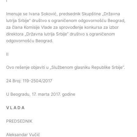
I
Imenuje se Ivana Soković, predsednik Skupštine „Državna
lutrija Srbije” društvo s ograničenom odgovornošću Beograd,
za člana Komisije Vlade za sprovođenje konkursa za izbor
direktora „Državna lutrija Srbije” društvo s ograničenom
odgovornošću Beograd.
II
Ovo rešenje objaviti u „Službenom glasniku Republike Srbije”.
24 Broj: 119-2504/2017
U Beogradu, 17. marta 2017. godine
V
L
A
D
A
PREDSEDNIK
Aleksandar Vučić