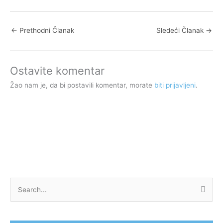
←
Prethodni Članak
Sledeći Članak
→
Ostavite komentar
Žao nam je, da bi postavili komentar, morate
biti prijavljeni
.
P
r
e