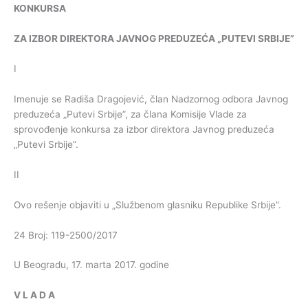
KONKURSA
ZA
IZBOR
DIREKTORA
JAVNOG
PREDUZEĆA
„
PUTEVI
SRBIJE
”
I
Imenuje se Radiša Dragojević, član Nadzornog odbora Javnog
preduzeća „Putevi Srbije”, za člana Komisije Vlade za
sprovođenje konkursa za izbor direktora Javnog preduzeća
„Putevi Srbije”.
II
Ovo rešenje objaviti u „Službenom glasniku Republike Srbije”.
24 Broj: 119-2500/2017
U Beogradu, 17. marta 2017. godine
V
L
A
D
A