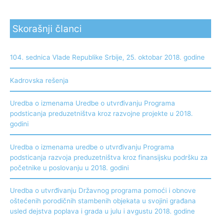
Skorašnji članci
104. sednica Vlade Republike Srbije, 25. oktobar 2018. godine
Kadrovska rešenja
Uredba o izmenama Uredbe o utvrđivanju Programa
podsticanja preduzetništva kroz razvojne projekte u 2018.
godini
Uredba o izmenama uredbe o utvrđivanju Programa
podsticanja razvoja preduzetništva kroz finansijsku podršku za
početnike u poslovanju u 2018. godini
Uredba o utvrđivanju Državnog programa pomoći i obnove
oštećenih porodičnih stambenih objekata u svojini građana
usled dejstva poplava i grada u julu i avgustu 2018. godine