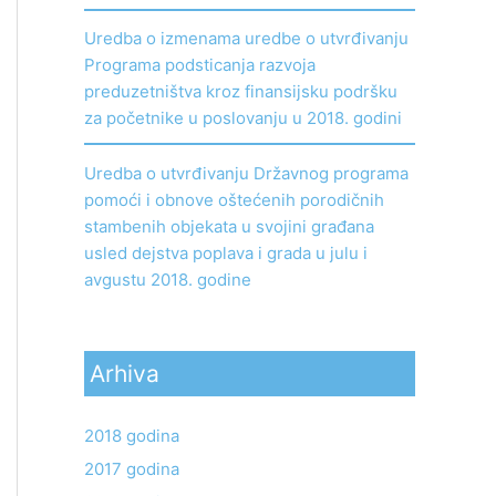
Uredba o izmenama uredbe o utvrđivanju
Programa podsticanja razvoja
preduzetništva kroz finansijsku podršku
za početnike u poslovanju u 2018. godini
Uredba o utvrđivanju Državnog programa
pomoći i obnove oštećenih porodičnih
stambenih objekata u svojini građana
usled dejstva poplava i grada u julu i
avgustu 2018. godine
Arhiva
2018 godina
2017 godina