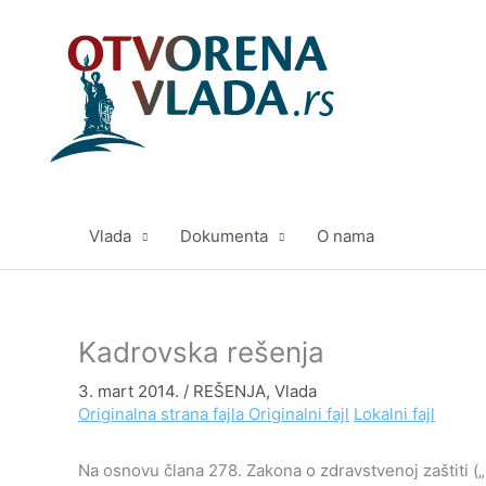
Pređi
na
sadržaj
Vlada
Dokumenta
O nama
Kadrovska rešenja
3. mart 2014.
/
REŠENJA
,
Vlada
Originalna strana fajla
Originalni fajl
Lokalni fajl
Na osnovu člana 278. Zakona o zdravstvenoj zaštiti („S