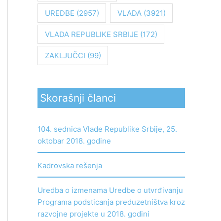
UREDBE
(2957)
VLADA
(3921)
VLADA REPUBLIKE SRBIJE
(172)
ZAKLJUČCI
(99)
Skorašnji članci
104. sednica Vlade Republike Srbije, 25.
oktobar 2018. godine
Kadrovska rešenja
Uredba o izmenama Uredbe o utvrđivanju
Programa podsticanja preduzetništva kroz
razvojne projekte u 2018. godini