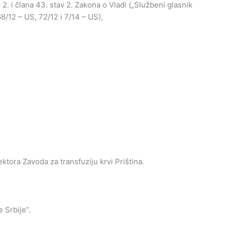
av 2. i člana 43. stav 2. Zakona o Vladi („Službeni glasnik
68/12 – US, 72/12 i 7/14 – US),
tora Zavoda za transfuziju krvi Priština.
 Srbije”.