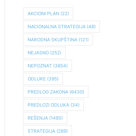
r
a
AKCIONI PLAN
(22)
g
NACIONALNA STRATEGIJA
(48)
a
z
NARODNA SKUPŠTINA
(121)
a
NEJASNO
(252)
:
NEPOZNAT
(3854)
ODLUKE
(395)
PREDLOG ZAKONA
(6430)
PREDLOZI ODLUKA
(34)
REŠENJA
(1485)
STRATEGIJA
(289)