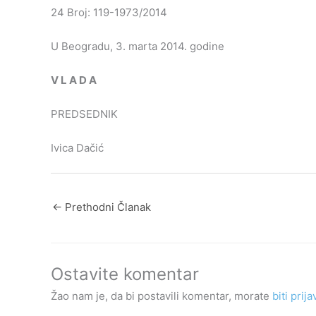
24 Broj: 119-1973/2014
U Beogradu, 3. marta 2014. godine
V
L
A
D
A
PREDSEDNIK
Ivica Dačić
←
Prethodni Članak
Ostavite komentar
Žao nam je, da bi postavili komentar, morate
biti prija