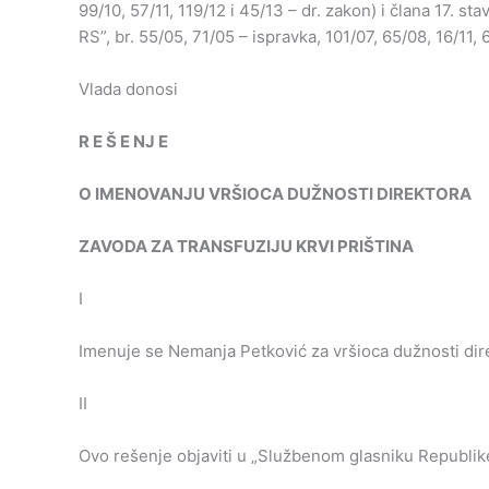
99/10, 57/11, 119/12 i 45/13 – dr. zakon) i člana 17. st
RS”, br. 55/05, 71/05 – ispravka, 101/07, 65/08, 16/11, 
Vlada donosi
R
E
Š
E
NJ
E
O
IMENOVANJU
VRŠIOCA
DUŽNOSTI
DIREKTORA
ZAVODA
ZA
TRANSFUZIJU
KRVI
PRIŠTINA
I
Imenuje se Nemanja Petković za vršioca dužnosti direk
II
Ovo rešenje objaviti u „Službenom glasniku Republike