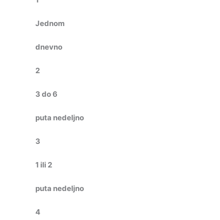
Jednom
dnevno
2
3 do 6
puta nedeljno
3
1 ili 2
puta nedeljno
4