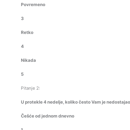
Povremeno
3
Retko
4
Nikada
5
Pitanje 2:
U protekle 4 nedelje, koliko često Vam je nedostaja
Češće od jednom dnevno
1