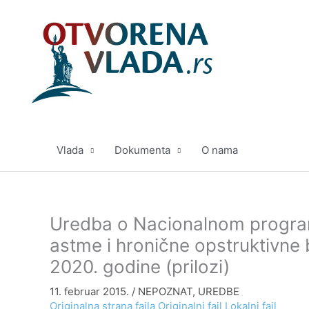
Pređi
na
sadržaj
Vlada
Dokumenta
O nama
Uredba o Nacionalnom programu
astme i hronične opstruktivne b
2020. godine (prilozi)
11. februar 2015.
/
NEPOZNAT
,
UREDBE
Originalna strana fajla
Originalni fajl
Lokalni fajl