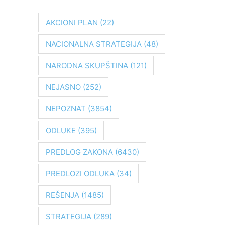
r
a
AKCIONI PLAN
(22)
g
NACIONALNA STRATEGIJA
(48)
a
z
NARODNA SKUPŠTINA
(121)
a
NEJASNO
(252)
:
NEPOZNAT
(3854)
ODLUKE
(395)
PREDLOG ZAKONA
(6430)
PREDLOZI ODLUKA
(34)
REŠENJA
(1485)
STRATEGIJA
(289)