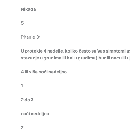
Nikada
5
Pitanje 3:
U protekle 4 nedelje, koliko često su Vas simptomi 
stezanje u grudima ili bol u grudima) budili noću ili 
4 ili više noći nedeljno
1
2 do 3
noći nedeljno
2