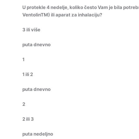
U protekle 4 nedelje, koliko često Vam je bila potr
VentolinTM) ili aparat za inhalaciju?
3 ili više
puta dnevno
1
1 ili 2
puta dnevno
2
2 ili 3
puta nedeljno