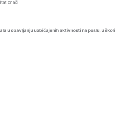
ltat znači.
la u obavljanju uobičajenih aktivnosti na poslu, u školi