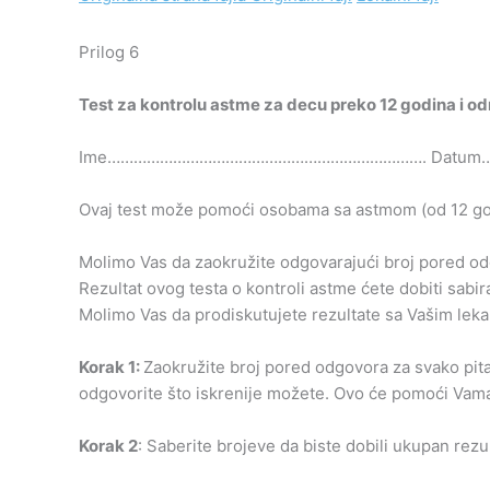
Prilog 6
T
est za kontrolu astme za decu
preko
12 godina i od
Ime………………………………………………………………. Datum
Ovaj test može pomoći osobama sa astmom (od 12 godi
Molimo Vas da zaokružite odgovarajući broj pored od
Rezultat ovog testa o kontroli astme ćete dobiti sa
Molimo Vas da prodiskutujete rezultate sa Vašim lek
Ko
rak 1:
Zaokružite broj pored odgovora za svako pita
odgovorite što iskrenije možete. Ovo će pomoći Vama
Ko
rak 2
: Saberite brojeve da biste dobili ukupan rezul