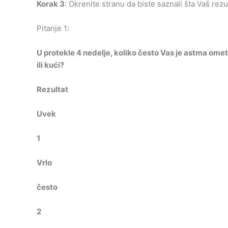
Ko
rak 3
: Okrenite stranu da biste saznali šta Vaš rezu
Pitanje 1:
U protekle 4 nedelje, koliko često Vas je astma ometa
ili kući?
Rezultat
Uvek
1
Vrlo
često
2