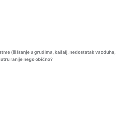
astme (šištanje u grudima, kašalj, nedostatak vazduha,
ujutru ranije nego obično?