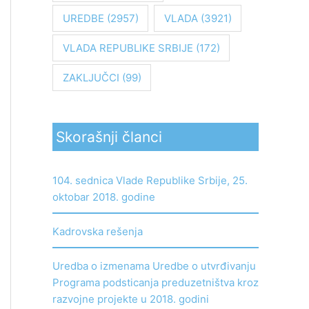
UREDBE
(2957)
VLADA
(3921)
VLADA REPUBLIKE SRBIJE
(172)
ZAKLJUČCI
(99)
Skorašnji članci
104. sednica Vlade Republike Srbije, 25.
oktobar 2018. godine
Kadrovska rešenja
Uredba o izmenama Uredbe o utvrđivanju
Programa podsticanja preduzetništva kroz
razvojne projekte u 2018. godini