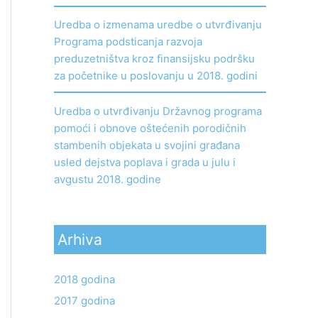
Uredba o izmenama uredbe o utvrđivanju
Programa podsticanja razvoja
preduzetništva kroz finansijsku podršku
za početnike u poslovanju u 2018. godini
Uredba o utvrđivanju Državnog programa
pomoći i obnove oštećenih porodičnih
stambenih objekata u svojini građana
usled dejstva poplava i grada u julu i
avgustu 2018. godine
Arhiva
2018 godina
2017 godina