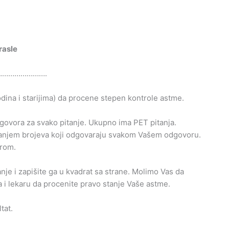
rasle
…………………….
na i starijima) da procene stepen kontrole astme.
govora za svako pitanje. Ukupno ima PET pitanja.
biranjem brojeva koji odgovaraju svakom Vašem odgovoru.
arom.
nje i zapišite ga u kvadrat sa strane. Molimo Vas da
 i lekaru da procenite pravo stanje Vaše astme.
tat.