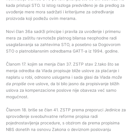
kada pristupi STO. Iz istog razloga predviđeno je da predlog za
uvođenje mere mora sadržati i kriterijume za određivanje
proizvoda koji podležu ovim merama.
Novi član 36a sadrži principe i pravila za uvođenje i primenu
mera za zaštitu ravnoteže platnog bilansa neophodne radi
usaglašavanja sa zahtevima STO, a posebno sa Dogovorom
STO o platnobilansnim odredbama GATT-a iz 1994. godine.
Članom 17. kojim se menja član 37. ZSTP stav 2.tako što se
menja odredba da Vlada propisuje bliže uslove za plaćanje i
naplatu u robi, odnosno uslugama i sada glasi da Vlada
može
da propiše
ove uslove, da bi bilo jasno da propisivanje bližih
uslova za kompenzacione poslove nije obaveza već samo
mogućnost.
Članom 18. briše se član 41. ZSTP prema preporuci Jedinice za
sprovođenje sveobuhvatne reforme propisa radi
pojednostavljenja procedure, s obzirom da prema propisima
NBS donetih na osnovu Zakona o deviznom poslovanju