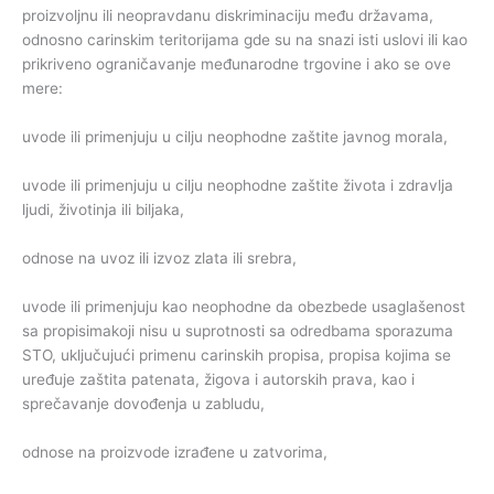
proizvoljnu ili neopravdanu diskriminaciju među državama,
odnosno carinskim teritorijama gde su na snazi isti uslovi ili kao
prikriveno ograničavanje međunarodne trgovine i ako se ove
mere:
uvode ili primenjuju u cilju neophodne zaštite javnog morala,
uvode ili primenjuju u cilju neophodne zaštite života i zdravlja
ljudi, životinja ili biljaka,
odnose na uvoz ili izvoz zlata ili srebra,
uvode ili primenjuju kao neophodne da obezbede usaglašenost
sa propisimakoji nisu u suprotnosti sa odredbama sporazuma
STO, uključujući primenu carinskih propisa, propisa kojima se
uređuje zaštita patenata, žigova i autorskih prava, kao i
sprečavanje dovođenja u zabludu,
odnose na proizvode izrađene u zatvorima,