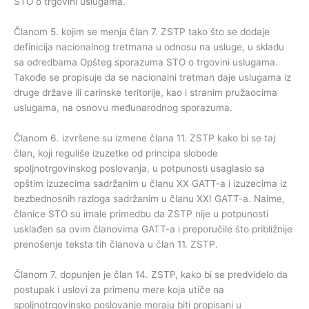
STO o trgovini uslugama.
Članom 5. kojim se menja član 7. ZSTP tako što se dodaje
definicija nacionalnog tretmana u odnosu na usluge, u skladu
sa odredbama Opšteg sporazuma STO o trgovini uslugama.
Takođe se propisuje da se nacionalni tretman daje uslugama iz
druge države ili carinske teritorije, kao i stranim pružaocima
uslugama, na osnovu međunarodnog sporazuma.
Članom 6. izvršene su izmene člana 11. ZSTP kako bi se taj
član, koji reguliše izuzetke od principa slobode
spoljnotrgovinskog poslovanja, u potpunosti usaglasio sa
opštim izuzecima sadržanim u članu XX GATT-a i izuzecima iz
bezbednosnih razloga sadržanim u članu XXI GATT-a. Naime,
članice STO su imale primedbu da ZSTP nije u potpunosti
usklađen sa ovim članovima GATT-a i preporučile što približnije
prenošenje teksta tih članova u član 11. ZSTP.
Članom 7. dopunjen je član 14. ZSTP, kako bi se predvidelo da
postupak i uslovi za primenu mere koja utiče na
spoljnotrgovinsko poslovanje moraju biti propisani u