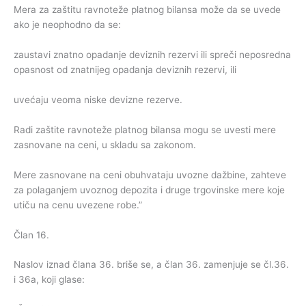
Mera za zaštitu ravnoteže platnog bilansa može da se uvede
ako je neophodno da se:
zaustavi znatno opadanje deviznih rezervi ili spreči neposredna
opasnost od znatnijeg opadanja deviznih rezervi, ili
uvećaju veoma niske devizne rezerve.
Radi zaštite ravnoteže platnog bilansa mogu se uvesti mere
zasnovane na ceni, u skladu sa zakonom.
Mere zasnovane na ceni obuhvataju uvozne dažbine, zahteve
za polaganjem uvoznog depozita i druge trgovinske mere koje
utiču na cenu uvezene robe.”
Član 16.
Naslov iznad člana 36. briše se, a član 36. zamenjuje se čl.36.
i 36a, koji glase: