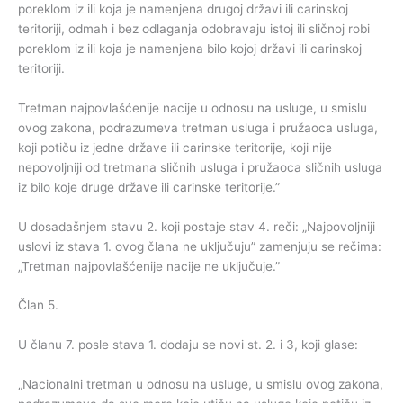
poreklom iz ili koja je namenjena drugoj državi ili carinskoj
teritoriji, odmah i bez odlaganja odobravaju istoj ili sličnoj robi
poreklom iz ili koja je namenjena bilo kojoj državi ili carinskoj
teritoriji.
Tretman najpovlašćenije nacije u odnosu na usluge, u smislu
ovog zakona, podrazumeva tretman usluga i pružaoca usluga,
koji potiču iz jedne države ili carinske teritorije, koji nije
nepovoljniji od tretmana sličnih usluga i pružaoca sličnih usluga
iz bilo koje druge države ili carinske teritorije.”
U dosadašnjem stavu 2. koji postaje stav 4. reči: „Najpovoljniji
uslovi iz stava 1. ovog člana ne uključuju” zamenjuju se rečima:
„Tretman najpovlašćenije nacije ne uključuje.”
Član 5.
U članu 7. posle stava 1. dodaju se novi st. 2. i 3, koji glase:
„Nacionalni tretman u odnosu na usluge, u smislu ovog zakona,