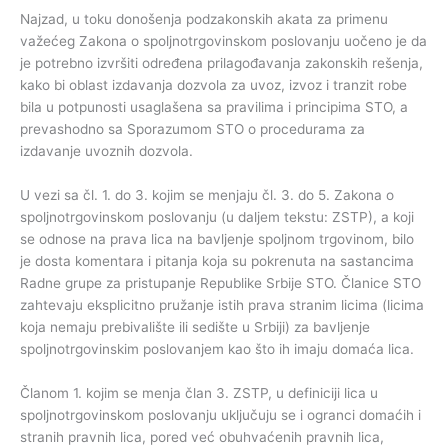
Najzad, u toku donošenja podzakonskih akata za primenu
važećeg Zakona o spoljnotrgovinskom poslovanju uočeno je da
je potrebno izvršiti određena prilagođavanja zakonskih rešenja,
kako bi oblast izdavanja dozvola za uvoz, izvoz i tranzit robe
bila u potpunosti usaglašena sa pravilima i principima STO, a
prevashodno sa Sporazumom STO o procedurama za
izdavanje uvoznih dozvola.
U vezi sa čl. 1. do 3. kojim se menjaju čl. 3. do 5. Zakona o
spoljnotrgovinskom poslovanju (u daljem tekstu: ZSTP), a koji
se odnose na prava lica na bavljenje spoljnom trgovinom, bilo
je dosta komentara i pitanja koja su pokrenuta na sastancima
Radne grupe za pristupanje Republike Srbije STO. Članice STO
zahtevaju eksplicitno pružanje istih prava stranim licima (licima
koja nemaju prebivalište ili sedište u Srbiji) za bavljenje
spoljnotrgovinskim poslovanjem kao što ih imaju domaća lica.
Članom 1. kojim se menja član 3. ZSTP, u definiciji lica u
spoljnotrgovinskom poslovanju uključuju se i ogranci domaćih i
stranih pravnih lica, pored već obuhvaćenih pravnih lica,