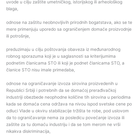
uvode u cilju zaštite umetničkog, istorijskog ili arheološkog
blaga,
odnose na zaštitu neobnovljivih prirodnih bogatstava, ako se te
mere primenjuju uporedo sa ograničenjem domaće proizvodnje
ili potrošnje,
preduzimaju u cilju poštovanja obaveza iz međunarodnog
robnog sporazuma koji je u saglasnosti sa kriterijumima
podnetim članicama STO ili koji je podnet članicama STO, a
članice STO nisu imale primedaba,
odnose na ograničavanje izvoza sirovina proizvedenih u
Republici Srbiji i potrebnih da se domaćoj prerađivačkoj
industriji obezbede neophodne količine tih sirovina u periodima
kada se domaća cena održava na nivou ispod svetske cene po
odluci Vlade u okviru stabilizacije tržišta te robe, pod uslovom
da to ograničavanje nema za posledicu povećanje izvoza ili
zaštite za tu domaću industriju i da se tom merom ne vrši
nikakva diskriminacija,