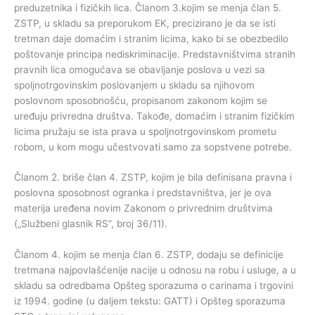
preduzetnika i fizičkih lica. Članom 3.kojim se menja član 5.
ZSTP, u skladu sa preporukom EK, precizirano je da se isti
tretman daje domaćim i stranim licima, kako bi se obezbedilo
poštovanje principa nediskriminacije. Predstavništvima stranih
pravnih lica omogućava se obavljanje poslova u vezi sa
spoljnotrgovinskim poslovanjem u skladu sa njihovom
poslovnom sposobnošću, propisanom zakonom kojim se
uređuju privredna društva. Takođe, domaćim i stranim fizičkim
licima pružaju se ista prava u spoljnotrgovinskom prometu
robom, u kom mogu učestvovati samo za sopstvene potrebe.
Članom 2. briše član 4. ZSTP, kojim je bila definisana pravna i
poslovna sposobnost ogranka i predstavništva, jer je ova
materija uređena novim Zakonom o privrednim društvima
(„Službeni glasnik RS”, broj 36/11).
Članom 4. kojim se menja član 6. ZSTP, dodaju se definicije
tretmana najpovlašćenije nacije u odnosu na robu i usluge, a u
skladu sa odredbama Opšteg sporazuma o carinama i trgovini
iz 1994. godine (u daljem tekstu: GATT) i Opšteg sporazuma