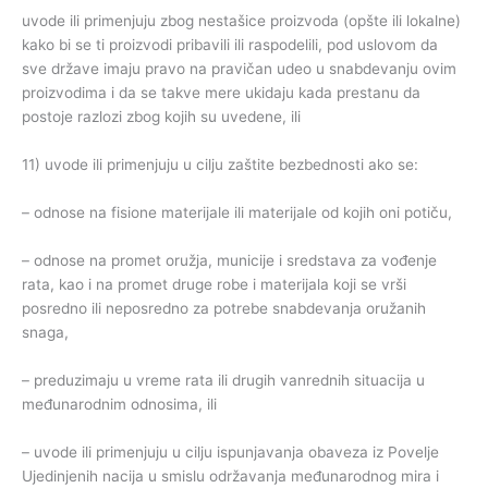
uvode ili primenjuju zbog nestašice proizvoda (opšte ili lokalne)
kako bi se ti proizvodi pribavili ili raspodelili, pod uslovom da
sve države imaju pravo na pravičan udeo u snabdevanju ovim
proizvodima i da se takve mere ukidaju kada prestanu da
postoje razlozi zbog kojih su uvedene, ili
11) uvode ili primenjuju u cilju zaštite bezbednosti ako se:
– odnose na fisione materijale ili materijale od kojih oni potiču,
– odnose na promet oružja, municije i sredstava za vođenje
rata, kao i na promet druge robe i materijala koji se vrši
posredno ili neposredno za potrebe snabdevanja oružanih
snaga,
– preduzimaju u vreme rata ili drugih vanrednih situacija u
međunarodnim odnosima, ili
– uvode ili primenjuju u cilju ispunjavanja obaveza iz Povelje
Ujedinjenih nacija u smislu održavanja međunarodnog mira i