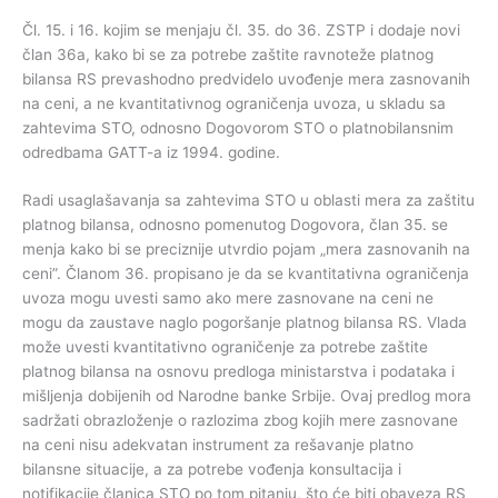
Čl. 15. i 16. kojim se menjaju čl. 35. do 36. ZSTP i dodaje novi
član 36a, kako bi se za potrebe zaštite ravnoteže platnog
bilansa RS prevashodno predvidelo uvođenje mera zasnovanih
na ceni, a ne kvantitativnog ograničenja uvoza, u skladu sa
zahtevima STO, odnosno Dogovorom STO o platnobilansnim
odredbama GATT-a iz 1994. godine.
Radi usaglašavanja sa zahtevima STO u oblasti mera za zaštitu
platnog bilansa, odnosno pomenutog Dogovora, član 35. se
menja kako bi se preciznije utvrdio pojam „mera zasnovanih na
ceni”. Članom 36. propisano je da se kvantitativna ograničenja
uvoza mogu uvesti samo ako mere zasnovane na ceni ne
mogu da zaustave naglo pogoršanje platnog bilansa RS. Vlada
može uvesti kvantitativno ograničenje za potrebe zaštite
platnog bilansa na osnovu predloga ministarstva i podataka i
mišljenja dobijenih od Narodne banke Srbije. Ovaj predlog mora
sadržati obrazloženje o razlozima zbog kojih mere zasnovane
na ceni nisu adekvatan instrument za rešavanje platno
bilansne situacije, a za potrebe vođenja konsultacija i
notifikacije članica STO po tom pitanju, što će biti obaveza RS