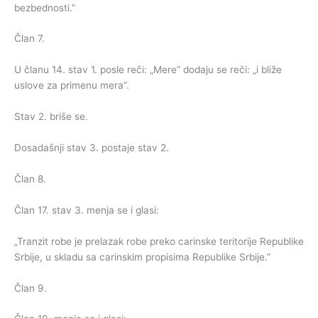
bezbednosti.”
Član 7.
U članu 14. stav 1. posle reči: „Mere” dodaju se reči: „i bliže
uslove za primenu mera”.
Stav 2. briše se.
Dosadašnji stav 3. postaje stav 2.
Član 8.
Član 17. stav 3. menja se i glasi:
„Tranzit robe je prelazak robe preko carinske teritorije Republike
Srbije, u skladu sa carinskim propisima Republike Srbije.”
Član 9.