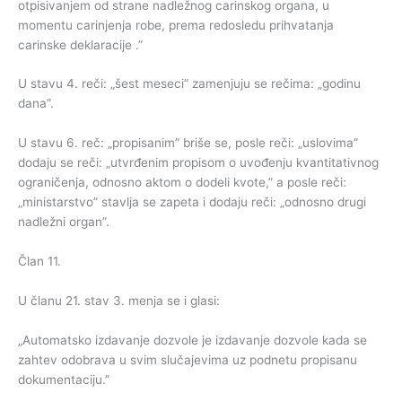
otpisivanjem od strane nadležnog carinskog organa, u
momentu carinjenja robe, prema redosledu prihvatanja
carinske deklaracije .”
U stavu 4. reči: „šest meseci” zamenjuju se rečima: „godinu
dana”.
U stavu 6. reč: „propisanim” briše se, posle reči: „uslovima”
dodaju se reči: „utvrđenim propisom o uvođenju kvantitativnog
ograničenja, odnosno aktom o dodeli kvote,” a posle reči:
„ministarstvo” stavlja se zapeta i dodaju reči: „odnosno drugi
nadležni organ”.
Član 11.
U članu 21. stav 3. menja se i glasi:
„Automatsko izdavanje dozvole je izdavanje dozvole kada se
zahtev odobrava u svim slučajevima uz podnetu propisanu
dokumentaciju.”