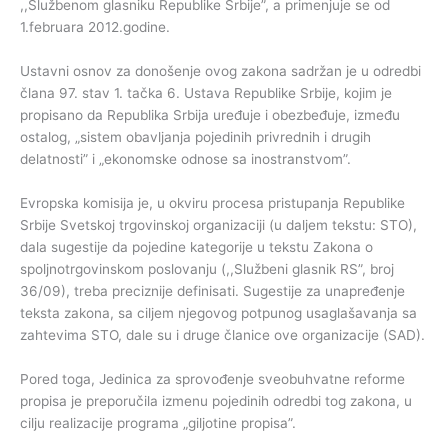
,,Službenom glasniku Republike Srbije”, a primenjuje se od
1.februara 2012.godine.
Ustavni osnov za donošenje ovog zakona sadržan je u odredbi
člana 97. stav 1. tačka 6. Ustava Republike Srbije, kojim je
propisano da Republika Srbija uređuje i obezbeđuje, između
ostalog, „sistem obavljanja pojedinih privrednih i drugih
delatnosti” i „ekonomske odnose sa inostranstvom”.
Evropska komisija je, u okviru procesa pristupanja Republike
Srbije Svetskoj trgovinskoj organizaciji (u daljem tekstu: STO),
dala sugestije da pojedine kategorije u tekstu Zakona o
spoljnotrgovinskom poslovanju (,,Službeni glasnik RS”, broj
36/09), treba preciznije definisati. Sugestije za unapređenje
teksta zakona, sa ciljem njegovog potpunog usaglašavanja sa
zahtevima STO, dale su i druge članice ove organizacije (SAD).
Pored toga, Jedinica za sprovođenje sveobuhvatne reforme
propisa je preporučila izmenu pojedinih odredbi tog zakona, u
cilju realizacije programa „giljotine propisa”.