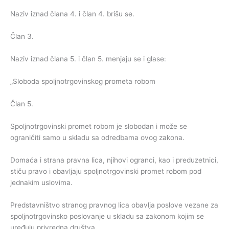
Naziv iznad člana 4. i član 4. brišu se.
Član 3.
Naziv iznad člana 5. i član 5. menjaju se i glase:
„Sloboda spoljnotrgovinskog prometa robom
Član 5.
Spoljnotrgovinski promet robom je slobodan i može se
ograničiti samo u skladu sa odredbama ovog zakona.
Domaća i strana pravna lica, njihovi ogranci, kao i preduzetnici,
stiču pravo i obavljaju spoljnotrgovinski promet robom pod
jednakim uslovima.
Predstavništvo stranog pravnog lica obavlja poslove vezane za
spoljnotrgovinsko poslovanje u skladu sa zakonom kojim se
uređuju privredna društva.