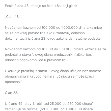
Posle člana 48. dodaje se član 48a, koji glasi:
„Član 48a
Novčanom kaznom od 100.000 do 1.000.000 dinara kazniće
se za prekršaj pravno lice ako u zahtevu, odnosno
dokumentaciji iz člana 23. ovog zakona da netačne podatke.
Novčanom kaznom od 10.000 do 100.000 dinara kazniće se za
prekršaj iz stava 1. ovog člana preduzetnik, fizičko lice,
odnosno odgovorno lice u pravnom licu.
Ukoliko je prekršaj iz stava 1. ovog člana učinjen bez namere
obmanjivanja ili grubog nemara, učiniocu se može izreći
opomena.”
Član 22.
U članu 49. stav 1. reči: „od 25.000 do 250.000 dinara”
zamenjuju se rečima: „od 100.000 do 1.000.000 dinara”.