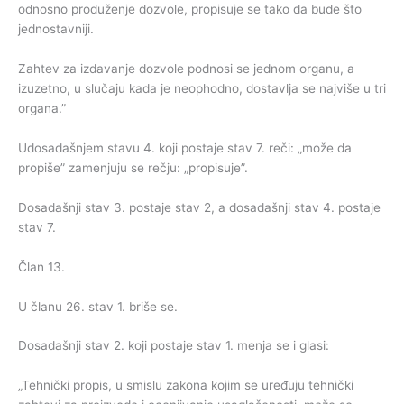
odnosno produženje dozvole, propisuje se tako da bude što
jednostavniji.
Zahtev za izdavanje dozvole podnosi se jednom organu, a
izuzetno, u slučaju kada je neophodno, dostavlja se najviše u tri
organa.”
Udosadašnjem stavu 4. koji postaje stav 7. reči: „može da
propiše” zamenjuju se rečju: „propisuje”.
Dosadašnji stav 3. postaje stav 2, a dosadašnji stav 4. postaje
stav 7.
Član 13.
U članu 26. stav 1. briše se.
Dosadašnji stav 2. koji postaje stav 1. menja se i glasi:
„Tehnički propis, u smislu zakona kojim se uređuju tehnički