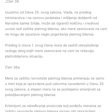
„Član 36.
Izuzetno od člana 35. ovog zakona, Vlada, na predlog
ministarstva i na osnovu podataka i mišljenja dobijenih od
Narodne banke Srbije, može da ograniči količinu i vrednost
uvoza radi zaštite platnog bilansa, ako mere zasnovane na ceni
ne mogu da zaustave naglo pogoršanje platnog bilansa.
Predlog iz stava 1. ovog člana mora da sadrži obrazloženje
razloga zbog kojih mere zasnovane na ceni ne rešavaju
platnobilansnu situaciju.
Član 36a
Mere za zaštitu ravnoteže platnog bilansa primenjuju se samo
u meri koja je opravdana pod uslovima navedenim u članu 35.
ovog zakona, a stepen mera će se postepeno smanjivati sa
poboljšavanjem platnog bilansa.
Kriterijumi za određivanje proizvoda koji podležu merama za
zaštitu ravnoteže platnog bilansa moraju biti obrazloženi.