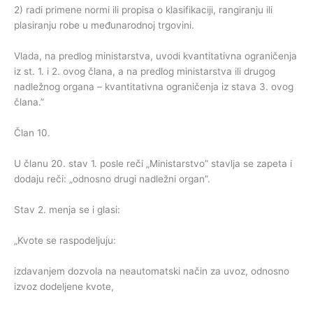
2) radi primene normi ili propisa o klasifikaciji, rangiranju ili
plasiranju robe u međunarodnoj trgovini.
Vlada, na predlog ministarstva, uvodi kvantitativna ograničenja
iz st. 1. i 2. ovog člana, a na predlog ministarstva ili drugog
nadležnog organa – kvantitativna ograničenja iz stava 3. ovog
člana.”
Član 10.
U članu 20. stav 1. posle reči „Ministarstvo” stavlja se zapeta i
dodaju reči: „odnosno drugi nadležni organ”.
Stav 2. menja se i glasi:
„Kvote se raspodeljuju:
izdavanjem dozvola na neautomatski način za uvoz, odnosno
izvoz dodeljene kvote,