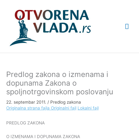
Pređi
Glav
na
sadržaj
izbo
Predlog zakona o izmenama i
dopunama Zakona o
spoljnotrgovinskom poslovanju
22. septembar 2011.
/
Predlog zakona
Originalna strana fajla
Originalni fajl
Lokalni fajl
PREDLOG ZAKONA
O IZMENAMA I DOPUNAMA ZAKONA