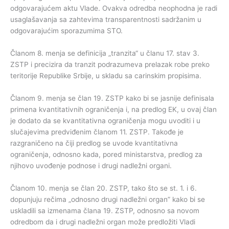
odgovarajućem aktu Vlade. Ovakva odredba neophodna je radi
usaglašavanja sa zahtevima transparentnosti sadržanim u
odgovarajućim sporazumima STO.
Članom 8. menja se definicija „tranzita“ u članu 17. stav 3.
ZSTP i precizira da tranzit podrazumeva prelazak robe preko
teritorije Republike Srbije, u skladu sa carinskim propisima.
Članom 9. menja se član 19. ZSTP kako bi se jasnije definisala
primena kvantitativnih ograničenja i, na predlog EK, u ovaj član
je dodato da se kvantitativna ograničenja mogu uvoditi i u
slučajevima predviđenim članom 11. ZSTP. Takođe je
razgraničeno na čiji predlog se uvode kvantitativna
ograničenja, odnosno kada, pored ministarstva, predlog za
njihovo uvođenje podnose i drugi nadležni organi.
Članom 10. menja se član 20. ZSTP, tako što se st. 1. i 6.
dopunjuju rečima „odnosno drugi nadležni organ” kako bi se
uskladili sa izmenama člana 19. ZSTP, odnosno sa novom
odredbom da i drugi nadležni organ može predložiti Vladi