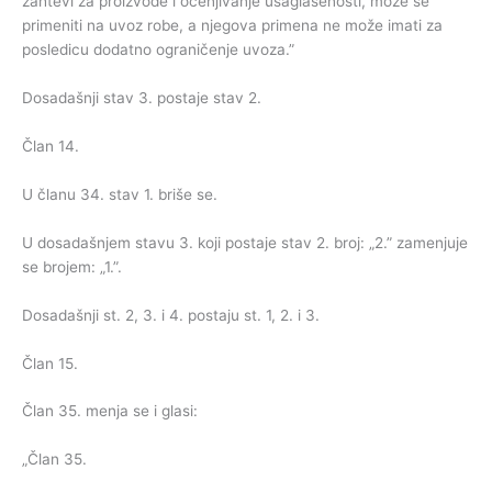
zahtevi za proizvode i ocenjivanje usaglašenosti, može se
primeniti na uvoz robe, a njegova primena ne može imati za
posledicu dodatno ograničenje uvoza.”
Dosadašnji stav 3. postaje stav 2.
Član 14.
U članu 34. stav 1. briše se.
U dosadašnjem stavu 3. koji postaje stav 2. broj: „2.” zamenjuje
se brojem: „1.”.
Dosadašnji st. 2, 3. i 4. postaju st. 1, 2. i 3.
Član 15.
Član 35. menja se i glasi:
„Član 35.