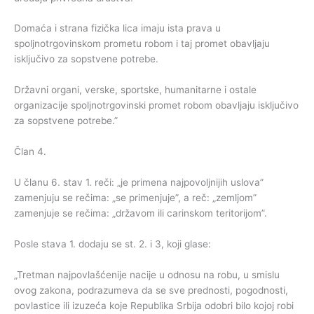
Domaća i strana fizička lica imaju ista prava u
spoljnotrgovinskom prometu robom i taj promet obavljaju
isključivo za sopstvene potrebe.
Državni organi, verske, sportske, humanitarne i ostale
organizacije spoljnotrgovinski promet robom obavljaju isključivo
za sopstvene potrebe.”
Član 4.
U članu 6. stav 1. reči: „je primena najpovoljnijih uslova”
zamenjuju se rečima: „se primenjuje”, a reč: „zemljom”
zamenjuje se rečima: „državom ili carinskom teritorijom”.
Posle stava 1. dodaju se st. 2. i 3, koji glase:
„Tretman najpovlašćenije nacije u odnosu na robu, u smislu
ovog zakona, podrazumeva da se sve prednosti, pogodnosti,
povlastice ili izuzeća koje Republika Srbija odobri bilo kojoj robi