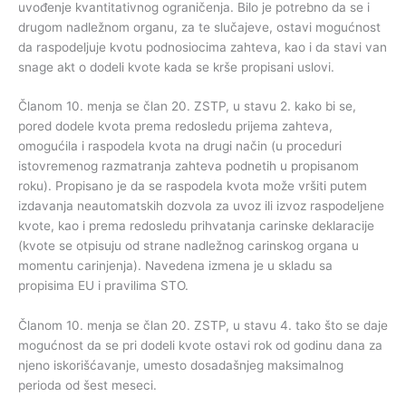
uvođenje kvantitativnog ograničenja. Bilo je potrebno da se i
drugom nadležnom organu, za te slučajeve, ostavi mogućnost
da raspodeljuje kvotu podnosiocima zahteva, kao i da stavi van
snage akt o dodeli kvote kada se krše propisani uslovi.
Članom 10. menja se član 20. ZSTP, u stavu 2. kako bi se,
pored dodele kvota prema redosledu prijema zahteva,
omogućila i raspodela kvota na drugi način (u proceduri
istovremenog razmatranja zahteva podnetih u propisanom
roku). Propisano je da se raspodela kvota može vršiti putem
izdavanja neautomatskih dozvola za uvoz ili izvoz raspodeljene
kvote, kao i prema redosledu prihvatanja carinske deklaracije
(kvote se otpisuju od strane nadležnog carinskog organa u
momentu carinjenja). Navedena izmena je u skladu sa
propisima EU i pravilima STO.
Članom 10. menja se član 20. ZSTP, u stavu 4. tako što se daje
mogućnost da se pri dodeli kvote ostavi rok od godinu dana za
njeno iskorišćavanje, umesto dosadašnjeg maksimalnog
perioda od šest meseci.