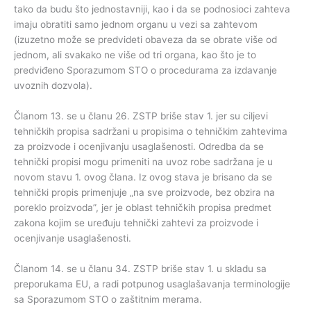
tako da budu što jednostavniji, kao i da se podnosioci zahteva
imaju obratiti samo jednom organu u vezi sa zahtevom
(izuzetno može se predvideti obaveza da se obrate više od
jednom, ali svakako ne više od tri organa, kao što je to
predviđeno Sporazumom STO o procedurama za izdavanje
uvoznih dozvola).
Članom 13. se u članu 26. ZSTP briše stav 1. jer su ciljevi
tehničkih propisa sadržani u propisima o tehničkim zahtevima
za proizvode i ocenjivanju usaglašenosti. Odredba da se
tehnički propisi mogu primeniti na uvoz robe sadržana je u
novom stavu 1. ovog člana. Iz ovog stava je brisano da se
tehnički propis primenjuje „na sve proizvode, bez obzira na
poreklo proizvoda”, jer je oblast tehničkih propisa predmet
zakona kojim se uređuju tehnički zahtevi za proizvode i
ocenjivanje usaglašenosti.
Članom 14. se u članu 34. ZSTP briše stav 1. u skladu sa
preporukama EU, a radi potpunog usaglašavanja terminologije
sa Sporazumom STO o zaštitnim merama.