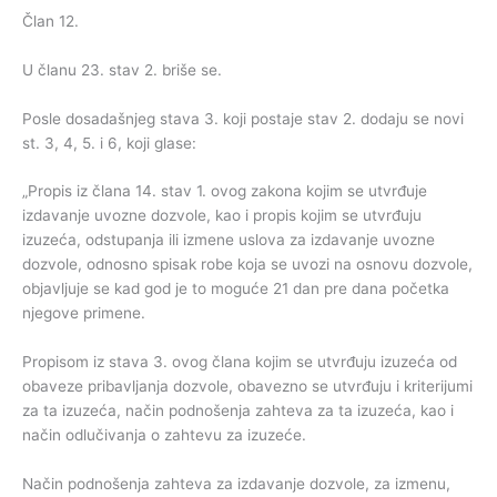
Član 12.
U članu 23. stav 2. briše se.
Posle dosadašnjeg stava 3. koji postaje stav 2. dodaju se novi
st. 3, 4, 5. i 6, koji glase:
„Propis iz člana 14. stav 1. ovog zakona kojim se utvrđuje
izdavanje uvozne dozvole, kao i propis kojim se utvrđuju
izuzeća, odstupanja ili izmene uslova za izdavanje uvozne
dozvole, odnosno spisak robe koja se uvozi na osnovu dozvole,
objavljuje se kad god je to moguće 21 dan pre dana početka
njegove primene.
Propisom iz stava 3. ovog člana kojim se utvrđuju izuzeća od
obaveze pribavljanja dozvole, obavezno se utvrđuju i kriterijumi
za ta izuzeća, način podnošenja zahteva za ta izuzeća, kao i
način odlučivanja o zahtevu za izuzeće.
Način podnošenja zahteva za izdavanje dozvole, za izmenu,