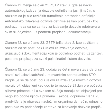
Članom 11. menja se član 21. ZSTP stav 3. gde se način
automatskog izdavanja dozvole definiše na jasniji način, s
obzirom da je bilo različitih tumačenja prethodne definicije.
Automatsko izdavanje dozvole definiše se kao postupak koji
podrazumeva da se zahtev za izdavanje dozvole odobrava u
svim slučajevima, uz podnetu propisanu dokumentaciju.
Članom 12. se u članu 23. ZSTP briše stav 2. kao suvišan, s
obzirom da se postupak i uslovi za izdavanje dozvole,
uključujući i dokumentaciju koju je potrebno podneti uz zahtev,
posebno propisuju za svaki pojedinačni sistem dozvole.
Članom 12. se u članu 23. dodaju se četiri nova stava da bi se
naveli svi uslovi sadržani u relevantnim sporazumima STO.
Propisuje se da postupci i uslovi za izdavanje uvoznih dozvola
moraju biti objavljeni kad god je to moguće 21 dan pre početka
njihove primene, ali u svakom slučaju moraju biti objavljeni pre
nego što počne njihova primena. Takođe, dopunom člana 23.
predviđena je obaveza nadležnim organima da način, odnosno
postupke za podnošenje zahteva za izdavanje dozvole propišu