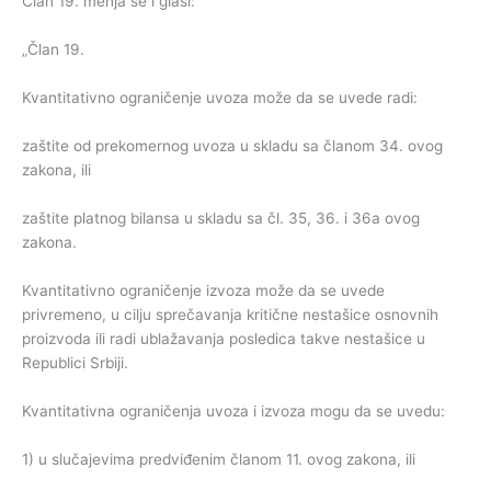
Član 19. menja se i glasi:
„Član 19.
Kvantitativno ograničenje uvoza može da se uvede radi:
zaštite od prekomernog uvoza u skladu sa članom 34. ovog
zakona, ili
zaštite platnog bilansa u skladu sa čl. 35, 36. i 36a ovog
zakona.
Kvantitativno ograničenje izvoza može da se uvede
privremeno, u cilju sprečavanja kritične nestašice osnovnih
proizvoda ili radi ublažavanja posledica takve nestašice u
Republici Srbiji.
Kvantitativna ograničenja uvoza i izvoza mogu da se uvedu:
1) u slučajevima predviđenim članom 11. ovog zakona, ili