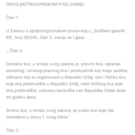
OSPOLjNOTRGOVINSKOM POSLOVANjU
Član 1.
U Zakonu o spoljnotrgovinskom poslovanju (,,Službeni glasnik
RS”, broj 36/09), član 3. menja se i glasi:
,, Član 3.
Domaće lice, u smislu ovog zakona je, pravno lice, ogranak
domaćeg i stranog pravnog lica i preduzetnik koji imaju sedište,
odnosno koji su registrovani u Republici Srbiji, kao i fizičko lice
koje ima prebivalište u Republici Srbiji, osim fizičkog lica koje
ima prebivalište, odnosno boravište van Republike Srbije duže
od godinu dana.
Strano lice, u smislu ovog zakona, je svako lice koje nije
navedeno u stavu 1. ovog člana.”
Član 2.