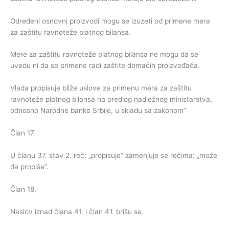
Određeni osnovni proizvodi mogu se izuzeti od primene mera
za zaštitu ravnoteže platnog bilansa.
Mere za zaštitu ravnoteže platnog bilansa ne mogu da se
uvedu ni da se primene radi zaštite domaćih proizvođača.
Vlada propisuje bliže uslove za primenu mera za zaštitu
ravnoteže platnog bilansa na predlog nadležnog ministarstva,
odnosno Narodne banke Srbije, u skladu sa zakonom”
Član 17.
U članu 37. stav 2. reč: „propisuje” zamenjuje se rečima: „može
da propiše”.
Član 18.
Naslov iznad člana 41. i član 41. brišu se.