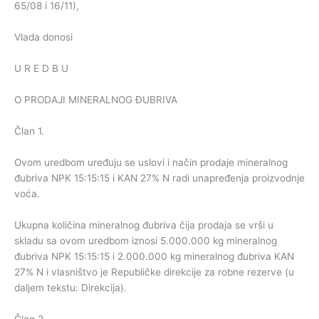
65/08 i 16/11),
Vlada donosi
U R E D B U
O PRODAJI MINERALNOG ĐUBRIVA
Član 1.
Ovom uredbom uređuju se uslovi i način prodaje mineralnog
đubriva NPK 15:15:15 i KAN 27% N radi unapređenja proizvodnje
voća.
Ukupna količina mineralnog đubriva čija prodaja se vrši u
skladu sa ovom uredbom iznosi 5.000.000 kg mineralnog
đubriva NPK 15:15:15 i 2.000.000 kg mineralnog đubriva KAN
27% N i vlasništvo je Republičke direkcije za robne rezerve (u
daljem tekstu: Direkcija).
Član 2.