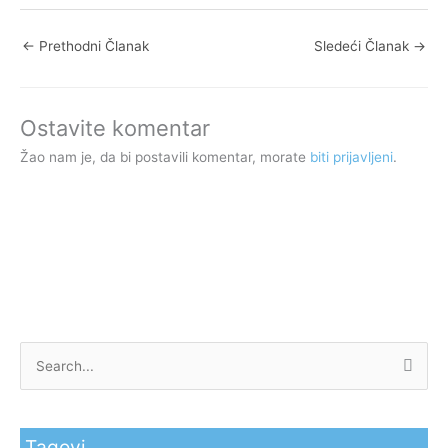
←
Prethodni Članak
Sledeći Članak
→
Ostavite komentar
Žao nam je, da bi postavili komentar, morate
biti prijavljeni
.
P
r
e
Tagovi