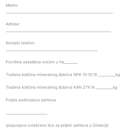
Mesto:
______________________________________________________________
Adresa:
_____________________________________________________________
Kontakt telefon:
_____________________________________________________
Površina zasađena voćem u ha________
Tražena količina mineralnog đubriva NPK 15:15:15 __________kg
Tražena količina mineralnog đubriva KAN 27% N __________kg
Potpis podnosioca zahteva
________________________
(popunjava ovlašćeno lice za prijem zahteva u Direkciji)