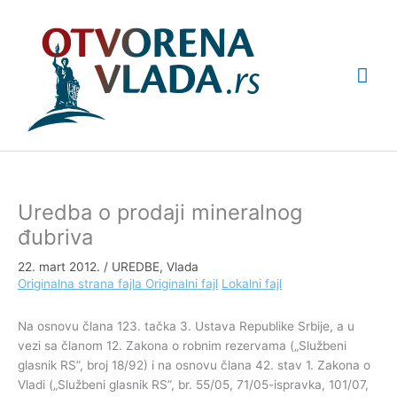
Pređi
Glav
na
sadržaj
izbo
Uredba o prodaji mineralnog
đubriva
22. mart 2012.
/
UREDBE
,
Vlada
Originalna strana fajla
Originalni fajl
Lokalni fajl
Na osnovu člana 123. tačka 3. Ustava Republike Srbije, a u
vezi sa članom 12. Zakona o robnim rezervama („Službeni
glasnik RS”, broj 18/92) i na osnovu člana 42. stav 1. Zakona o
Vladi („Službeni glasnik RS”, br. 55/05, 71/05-ispravka, 101/07,