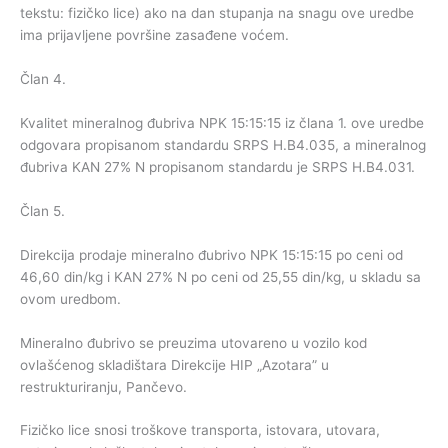
tekstu: fizičko lice) ako na dan stupanja na snagu ove uredbe
ima prijavljene površine zasađene voćem.
Član 4.
Kvalitet mineralnog đubriva NPK 15:15:15 iz člana 1. ove uredbe
odgovara propisanom standardu SRPS H.B4.035, a mineralnog
đubriva KAN 27% N propisanom standardu je SRPS H.B4.031.
Član 5.
Direkcija prodaje mineralno đubrivo NPK 15:15:15 po ceni od
46,60 din/kg i KAN 27% N po ceni od 25,55 din/kg, u skladu sa
ovom uredbom.
Mineralno đubrivo se preuzima utovareno u vozilo kod
ovlašćenog skladištara Direkcije HIP „Azotara” u
restrukturiranju, Pančevo.
Fizičko lice snosi troškove transporta, istovara, utovara,