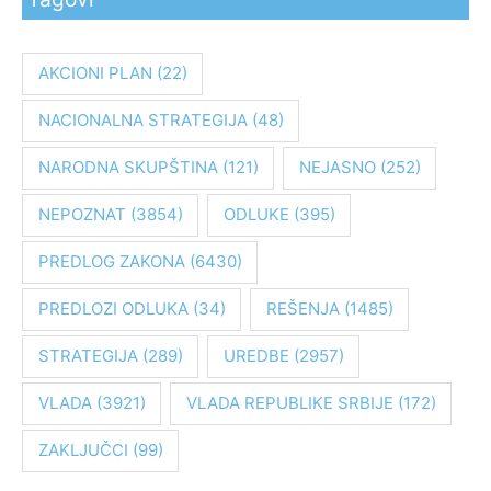
t
r
a
AKCIONI PLAN
(22)
g
NACIONALNA STRATEGIJA
(48)
a
z
NARODNA SKUPŠTINA
(121)
NEJASNO
(252)
a
:
NEPOZNAT
(3854)
ODLUKE
(395)
PREDLOG ZAKONA
(6430)
PREDLOZI ODLUKA
(34)
REŠENJA
(1485)
STRATEGIJA
(289)
UREDBE
(2957)
VLADA
(3921)
VLADA REPUBLIKE SRBIJE
(172)
ZAKLJUČCI
(99)