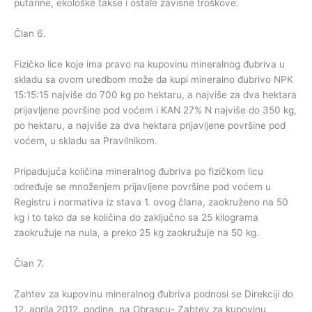
putarine, ekološke takse i ostale zavisne troškove.
Član 6.
Fizičko lice koje ima pravo na kupovinu mineralnog đubriva u
skladu sa ovom uredbom može da kupi mineralno đubrivo NPK
15:15:15 najviše do 700 kg po hektaru, a najviše za dva hektara
prijavljene površine pod voćem i KAN 27% N najviše do 350 kg,
po hektaru, a najviše za dva hektara prijavljene površine pod
voćem, u skladu sa Pravilnikom.
Pripadujuća količina mineralnog đubriva po fizičkom licu
određuje se množenjem prijavljene površine pod voćem u
Registru i normativa iz stava 1. ovog člana, zaokruženo na 50
kg i to tako da se količina do zaključno sa 25 kilograma
zaokružuje na nula, a preko 25 kg zaokružuje na 50 kg.
Član 7.
Zahtev za kupovinu mineralnog đubriva podnosi se Direkciji do
12. aprila 2012. godine, na Obrascu- Zahtev za kupovinu