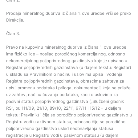
Prodaja mineralnog đubriva iz člana 1. ove uredbe vrši se preko
Direkcije.
Član 3.
Pravo na kupovinu mineralnog đubriva iz člana 1. ove uredbe
ima fizičko lice – nosilac porodičnog komercijalnog, odnosno
nekomercijalnog poljoprivrednog gazdinstva koje je upisano u
Registar poljoprivrednih gazdinstava (u daljem tekstu: Registar)
u skladu sa Pravilnikom o načinu i uslovima upisa i vođenja
Registra poljoprivrednih gazdinstava, obrascima zahteva za
upis i promenu podataka i priloga, dokumentaciji koja se prilaže
uz zahtev, načinu čuvanja podataka, kao i o uslovima za
pasivni status poljoprivrednog gazdinstva („Službeni glasnik
RS”, br. 111/09, 21/10, 89/10, 22/11, 97/11 i 15/12 – u daljem
tekstu: Pravilnik) i čije se porodično poljoprivredno gazdinstvo u
Registru vodi u aktivnom statusu, odnosno čije se porodično
poljoprivredno gazdinstvo usled neobnavljanja statusa
registracije u Registru vodi u pasivnom statusu (u daljem