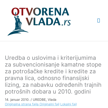
Pređi
Glav
na
sadržaj
izbo
Uredba o uslovima i kriterijumima
za subvencionisanje kamatne stope
za potrošačke kredite i kredite za
pravna lica, odnosno finansijski
lizing, za nabavku određenih trajnih
potrošnih dobara u 2010. godini
14. januar 2010.
/
UREDBE
,
Vlada
Originalna strana fajla
Originalni fajl
Lokalni fajl