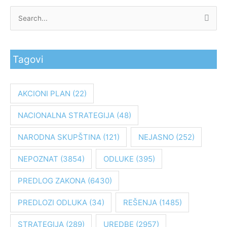
P
r
e
Tagovi
t
r
a
AKCIONI PLAN
(22)
g
NACIONALNA STRATEGIJA
(48)
a
z
NARODNA SKUPŠTINA
(121)
NEJASNO
(252)
a
:
NEPOZNAT
(3854)
ODLUKE
(395)
PREDLOG ZAKONA
(6430)
PREDLOZI ODLUKA
(34)
REŠENJA
(1485)
STRATEGIJA
(289)
UREDBE
(2957)