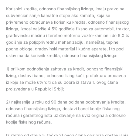
Korisnici kredita, odnosno finansijskog lizinga, imaju pravo na
subvencionisanje kamatne stope ako kamata, koja se
privremeno obračunava korisniku kredita, odnosno finansijskog
lizinga, iznosi najviše 4,5% godišnje fiksno za automobil, traktor,
građevinsku mašinu i teretno motorno vozilo-kamion i do 6,0 %
godišnje za poljoprivrednu mehanizaciju, nameštaj, tepihe,
podne obloge, građevinski materijal i kućne aparate, i to pod
uslovima da korisnik kredita, odnosno finansijskog lizinga:
1) prilikom podnošenja zahteva za kredit, odnosno finansijski
lizing, dostavi banci, odnosno lizing kući, profakturu prodavca
iz koje se može utvrditi da su dobra iz stava 1. ovog člana
proizvedena u Republici Srbiji;
2) najkasnije u roku od 90 dana od dana odobravanja kredita,
odnosno finansijskog lizinga, dostavi banci kopije fiskalnog
računa i garantnog lista uz davanje na uvid originala odnosno
kopije fiskalnog računa.
Izuzetno od stava 5. tačka 2) ovog člana obaveza dostavljanja