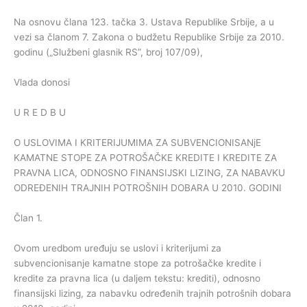
Na osnovu člana 123. tačka 3. Ustava Republike Srbije, a u
vezi sa članom 7. Zakona o budžetu Republike Srbije za 2010.
godinu („Službeni glasnik RS”, broj 107/09),
Vlada donosi
U R E D B U
O USLOVIMA I KRITERIJUMIMA ZA SUBVENCIONISANjE
KAMATNE STOPE ZA POTROŠAČKE KREDITE I KREDITE ZA
PRAVNA LICA, ODNOSNO FINANSIJSKI LIZING, ZA NABAVKU
ODREĐENIH TRAJNIH POTROŠNIH DOBARA U 2010. GODINI
Član 1.
Ovom uredbom uređuju se uslovi i kriterijumi za
subvencionisanje kamatne stope za potrošačke kredite i
kredite za pravna lica (u daljem tekstu: krediti), odnosno
finansijski lizing, za nabavku određenih trajnih potrošnih dobara