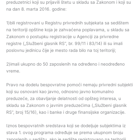
preduzetnici koji su prijavili štetu u skladu sa Zakonom i koji su
na dan 8. marta 2016. godine:
1)bili registrovani u Registru privrednih subjekata sa sedištem
na teritoriji opštine koja je zahvaćena poplavama, u skladu sa
Zakonom o postupku registracije u Agenciji za privredne
registre („Službeni glasnik RS”, br. 99/11 i 83/14) ili su imali
poslovnu jedinicu čije je mesto rada bilo na toj teritoriji;
2)imali ukupno do 50 zaposlenih na određeno i neodređeno
vreme.
Pravo na dodelu bespovratne pomoći nemaju privredni subjekti
koji su osnovani kao javno, odnosno javno komunalno
preduzeće, za obavljanje delatnosti od opšteg interesa, u
skladu sa Zakonom o javnim preduzećima („Službeni glasnik
RS”, broj 15/16), kao i banke i druge finansijske organizacije.
Iznos bespovratnih sredstava koji se dodeljuje subjektima iz
stava 1. ovog programa određuje se prema ukupnom broju
zaposlenih u sedištu, ako je sedište registrovano na teritoriji