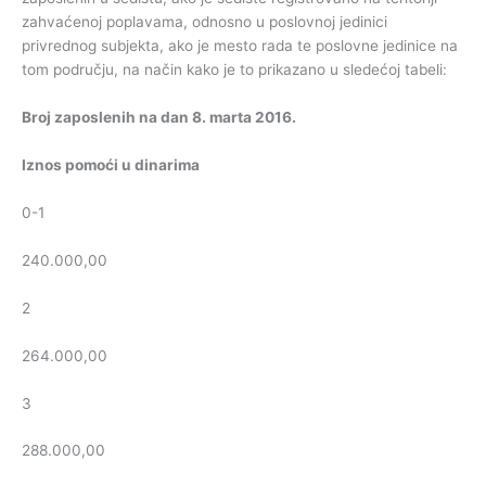
zahvaćenoj poplavama, odnosno u poslovnoj jedinici
privrednog subjekta, ako je mesto rada te poslovne jedinice na
tom području, na način kako je to prikazano u sledećoj tabeli:
Broj
zaposlenih
na
dan
8
.
marta
201
6
.
Iznos
pomoći
u
dinarima
0-1
240.000,00
2
264.000,00
3
288.000,00