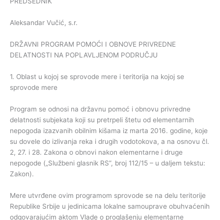
PREDSEDNIK
Aleksandar Vučić, s.r.
DRŽAVNI PROGRAM POMOĆI I OBNOVE PRIVREDNE
DELATNOSTI NA POPLAVLJENOM PODRUČJU
1. Oblast u kojoj se sprovode mere i teritorija na kojoj se
sprovode mere
Program se odnosi na državnu pomoć i obnovu privredne
delatnosti subjekata koji su pretrpeli štetu od elementarnih
nepogoda izazvanih obilnim kišama iz marta 2016. godine, koje
su dovele do izlivanja reka i drugih vodotokova, a na osnovu čl.
2, 27. i 28. Zakona o obnovi nakon elementarne i druge
nepogode („Službeni glasnik RS”, broj 112/15 – u daljem tekstu:
Zakon).
Mere utvrđene ovim programom sprovode se na delu teritorije
Republike Srbije u jedinicama lokalne samouprave obuhvaćenih
odgovarajućim aktom Vlade o proglašenju elementarne