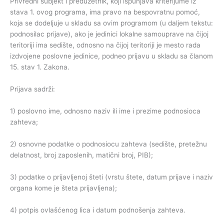
Privredni subjekt i preduzetnik, koji ispunjava kriterijume iz
stava 1. ovog programa, ima pravo na bespovratnu pomoć,
koja se dodeljuje u skladu sa ovim programom (u daljem tekstu:
podnosilac prijave), ako je jedinici lokalne samouprave na čijoj
teritoriji ima sedište, odnosno na čijoj teritoriji je mesto rada
izdvojene poslovne jedinice, podneo prijavu u skladu sa članom
15. stav 1. Zakona.
Prijava sadrži:
1) poslovno ime, odnosno naziv ili ime i prezime podnosioca
zahteva;
2) osnovne podatke o podnosiocu zahteva (sedište, pretežnu
delatnost, broj zaposlenih, matični broj, PIB);
3) podatke o prijavljenoj šteti (vrstu štete, datum prijave i naziv
organa kome je šteta prijavljena);
4) potpis ovlašćenog lica i datum podnošenja zahteva.