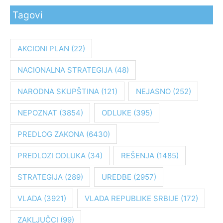
e
Tagovi
t
r
a
AKCIONI PLAN
(22)
g
NACIONALNA STRATEGIJA
(48)
a
z
NARODNA SKUPŠTINA
(121)
NEJASNO
(252)
a
:
NEPOZNAT
(3854)
ODLUKE
(395)
PREDLOG ZAKONA
(6430)
PREDLOZI ODLUKA
(34)
REŠENJA
(1485)
STRATEGIJA
(289)
UREDBE
(2957)
VLADA
(3921)
VLADA REPUBLIKE SRBIJE
(172)
ZAKLJUČCI
(99)