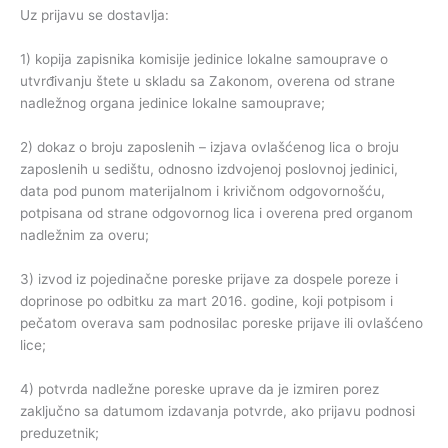
Uz prijavu se dostavlja:
1) kopija zapisnika komisije jedinice lokalne samouprave o
utvrđivanju štete u skladu sa Zakonom, overena od strane
nadležnog organa jedinice lokalne samouprave;
2) dokaz o broju zaposlenih – izjava ovlašćenog lica o broju
zaposlenih u sedištu, odnosno izdvojenoj poslovnoj jedinici,
data pod punom materijalnom i krivičnom odgovornošću,
potpisana od strane odgovornog lica i overena pred organom
nadležnim za overu;
3) izvod iz pojedinačne poreske prijave za dospele poreze i
doprinose po odbitku za mart 2016. godine, koji potpisom i
pečatom overava sam podnosilac poreske prijave ili ovlašćeno
lice;
4) potvrda nadležne poreske uprave da je izmiren porez
zaključno sa datumom izdavanja potvrde, ako prijavu podnosi
preduzetnik;