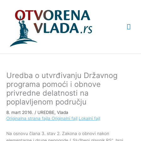
Pređi
Glav
na
sadržaj
izbo
Uredba o utvrđivanju Državnog
programa pomoći i obnove
privredne delatnosti na
poplavljenom području
8. mart 2016.
/
UREDBE
,
Vlada
Originalna strana fajla
Originalni fajl
Lokalni fajl
Na osnovu člana 3. stav 2. Zakona o obnovi nakon
elementarne i druge nepogode („Službeni glasnik RS”, broj