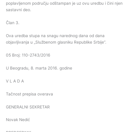
poplavljenom području odštampan je uz ovu uredbu i čini njen
sastavni deo.
Član 3.
Ova uredba stupa na snagu narednog dana od dana
objavljivanja u „Službenom glasniku Republike Srbije”.
05 Broj: 110-2743/2016
U Beogradu, 8. marta 2016. godine
V L A D A
Tačnost prepisa overava
GENERALNI SEKRETAR
Novak Nedić