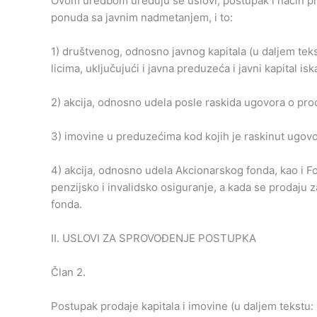
Ovom uredbom uređuju se uslovi, postupak i način pr
ponuda sa javnim nadmetanjem, i to:
1) društvenog, odnosno javnog kapitala (u daljem teks
licima, uključujući i javna preduzeća i javni kapital is
2) akcija, odnosno udela posle raskida ugovora o proda
3) imovine u preduzećima kod kojih je raskinut ugovor
4) akcija, odnosno udela Akcionarskog fonda, kao i F
penzijsko i invalidsko osiguranje, a kada se prodaju
fonda.
II. USLOVI ZA SPROVOĐENJE POSTUPKA
Član 2.
Postupak prodaje kapitala i imovine (u daljem tekstu: