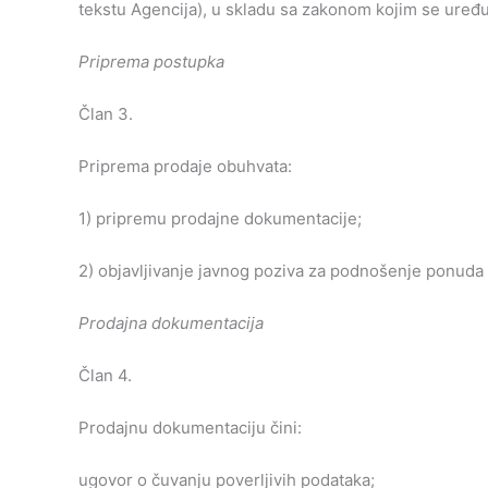
tekstu Agencija), u skladu sa zakonom kojim se uređu
Priprema
postupka
Član 3.
Priprema prodaje obuhvata:
1) pripremu prodajne dokumentacije;
2) objavljivanje javnog poziva za podnošenje ponuda
Prodajna
dokumentacija
Član 4.
Prodajnu dokumentaciju čini:
ugovor o čuvanju poverljivih podataka;