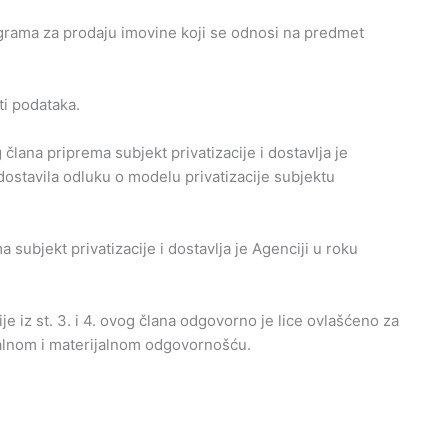
grama za prodaju imovine koji se odnosi na predmet
ti podataka.
člana priprema subjekt privatizacije i dostavlja je
dostavila odluku o modelu privatizacije subjektu
 subjekt privatizacije i dostavlja je Agenciji u roku
 iz st. 3. i 4. ovog člana odgovorno je lice ovlašćeno za
ralnom i materijalnom odgovornošću.