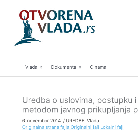
Pređi
na
sadržaj
Vlada
Dokumenta
O nama
Uredba o uslovima, postupku i 
metodom javnog prikupljanja 
6. novembar 2014.
/
UREDBE
,
Vlada
Originalna strana fajla
Originalni fajl
Lokalni fajl