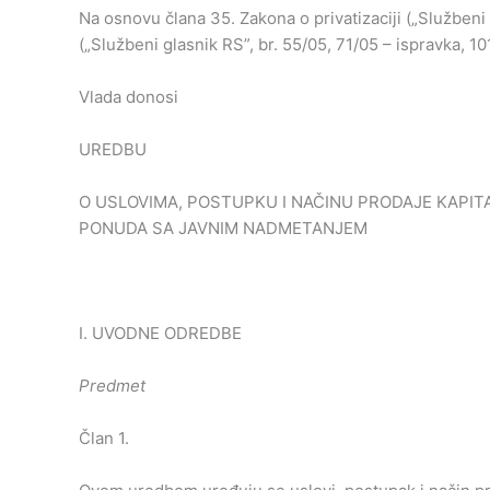
Na osnovu člana 35. Zakona o privatizaciji („Službeni g
(„Službeni glasnik RS”, br. 55/05, 71/05 – ispravka, 10
Vlada donosi
UREDBU
O USLOVIMA, POSTUPKU I NAČINU PRODAJE KAPIT
PONUDA SA JAVNIM NADMETANJEM
I. UVODNE ODREDBE
Predmet
Član 1.