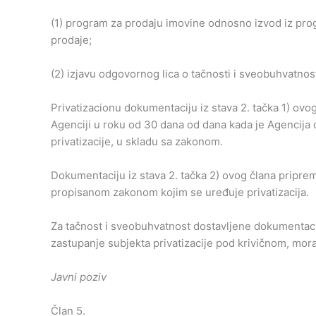
(1) program za prodaju imovine odnosno izvod iz pro
prodaje;
(2) izjavu odgovornog lica o tačnosti i sveobuhvatnos
Privatizacionu dokumentaciju iz stava 2. tačka 1) ovog 
Agenciji u roku od 30 dana od dana kada je Agencija 
privatizacije, u skladu sa zakonom.
Dokumentaciju iz stava 2. tačka 2) ovog člana priprema
propisanom zakonom kojim se uređuje privatizacija.
Za tačnost i sveobuhvatnost dostavljene dokumentacije
zastupanje subjekta privatizacije pod krivičnom, mo
Javni
poziv
Član 5.