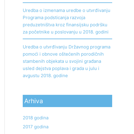
Uredba o izmenama uredbe o utvrđivanju
Programa podsticanja razvoja
preduzetništva kroz finansijsku podršku
za početnike u poslovanju u 2018. godini
Uredba o utvrđivanju Državnog programa
pomoći i obnove oštećenih porodičnih
stambenih objekata u svojini građana
usled dejstva poplava i grada u julu i
avgustu 2018. godine
Arhiva
2018 godina
2017 godina