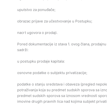
uputstvo za ponuđače;
obrazac prijave za učestvovanje u Postupku;
nacrt ugovora o prodaji.
Pored dokumentacije iz stava 1. ovog člana, prodajnu
sadrži:
u postupku prodaje kapitala:
osnovne podatke o subjektu privatizacije;
podatke o stanju sredstava i obaveza (pregled nepokr
potraživanja koja su predmet sudskih sporova sa izn
predmet sudskih sporova sa iznosom vrednosti sporo
imovine drugih pravnih lica nad kojima subjekt privati