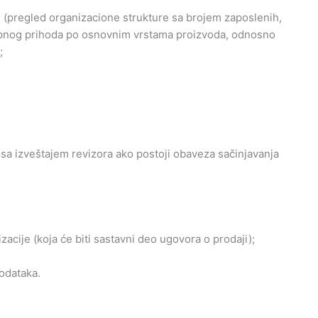
e (pregled organizacione strukture sa brojem zaposlenih,
upnog prihoda po osnovnim vrstama proizvoda, odnosno
;
o sa izveštajem revizora ako postoji obaveza sačinjavanja
zacije (koja će biti sastavni deo ugovora o prodaji);
podataka.