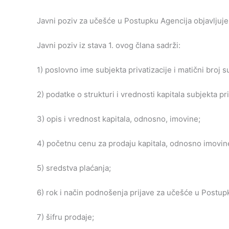
Javni poziv za učešće u Postupku Agencija objavlju
Javni poziv iz stava 1. ovog člana sadrži:
1) poslovno ime subjekta privatizacije i matični broj su
2) podatke o strukturi i vrednosti kapitala subjekta pri
3) opis i vrednost kapitala, odnosno, imovine;
4) početnu cenu za prodaju kapitala, odnosno imovin
5) sredstva plaćanja;
6) rok i način podnošenja prijave za učešće u Postup
7) šifru prodaje;