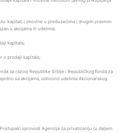
odaje kapitala i imovine metodom javnog prikupljanja
tu: kapital) i imovine u preduzećima i drugim pravnim
kazan u akcijama ili udelima;
ji kapitala;
 o prodaji kapitala;
onda za razvoj Republike Srbije i Republičkog fonda za
 zajedno sa akcijama, odnosno udelima Akcionarskog
 Postupak) sprovodi Agencija za privatizaciju (u daljem