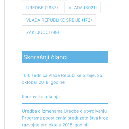
UREDBE
(2957)
VLADA
(3921)
VLADA REPUBLIKE SRBIJE
(172)
ZAKLJUČCI
(99)
Skorašnji članci
104. sednica Vlade Republike Srbije, 25.
oktobar 2018. godine
Kadrovska rešenja
Uredba o izmenama Uredbe o utvrđivanju
Programa podsticanja preduzetništva kroz
razvojne projekte u 2018. godini