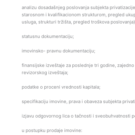
analizu dosadašnjeg poslovanja subjekta privatizacij
starosnom i kvalifikacionom strukturom, pregled uk
usluga, strukturi tržišta, pregled troškova poslovanja)
statusnu dokumentaciju;
imovinsko- pravnu dokumentaciju;
finansijske izveštaje za poslednje tri godine, zajedn
revizorskog izveštaja;
podatke o proceni vrednosti kapitala;
specifikaciju imovine, prava i obaveza subjekta privati
izjavu odgovornog lica o tačnosti i sveobuhvatnosti 
u postupku prodaje imovine: