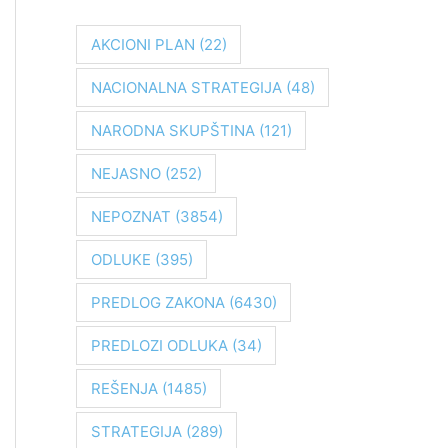
r
a
AKCIONI PLAN
(22)
g
NACIONALNA STRATEGIJA
(48)
a
z
NARODNA SKUPŠTINA
(121)
a
NEJASNO
(252)
:
NEPOZNAT
(3854)
ODLUKE
(395)
PREDLOG ZAKONA
(6430)
PREDLOZI ODLUKA
(34)
REŠENJA
(1485)
STRATEGIJA
(289)