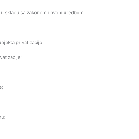
je u skladu sa zakonom i ovom uredbom.
bjekta privatizacije;
vatizacije;
e;
ku;