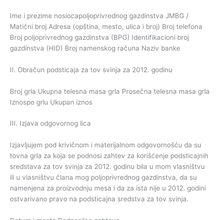
Ime i prezime nosiocapoljoprivrednog gazdinstva JMBG /
Matični broj Adresa (opština, mesto, ulica i broj) Broj telefona
Broj poljoprivrednog gazdinstva (BPG) Identifikacioni broj
gazdinstva (HID) Broj namenskog računa Naziv banke
II. Obračun podsticaja za tov svinja za 2012. godinu
Broj grla Ukupna telesna masa grla Prosečna telesna masa grla
Iznospo grlu Ukupan iznos
III. Izjava odgovornog lica
Izjavljujem pod krivičnom i materijalnom odgovornošću da su
tovna grla za koja se podnosi zahtev za korišćenje podsticajnih
sredstava za tov svinja za 2012. godinu bila u mom vlasništvu
ili u vlasništvu člana mog poljoprivrednog gazdinstva, da su
namenjena za proizvodnju mesa i da za ista nije u 2012. godini
ostvarivano pravo na podsticajna sredstva za tov svinja.