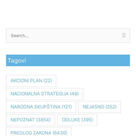
P
r
e
Tagovi
t
r
a
AKCIONI PLAN
(22)
g
NACIONALNA STRATEGIJA
(48)
a
z
NARODNA SKUPŠTINA
(121)
NEJASNO
(252)
a
:
NEPOZNAT
(3854)
ODLUKE
(395)
PREDLOG ZAKONA
(6430)