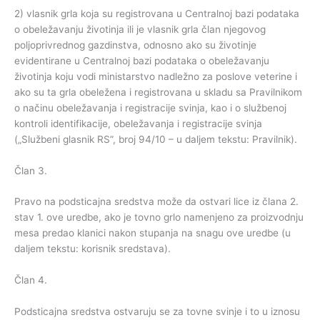
2) vlasnik grla koja su registrovana u Centralnoj bazi podataka
o obeležavanju životinja ili je vlasnik grla član njegovog
poljoprivrednog gazdinstva, odnosno ako su životinje
evidentirane u Centralnoj bazi podataka o obeležavanju
životinja koju vodi ministarstvo nadležno za poslove veterine i
ako su ta grla obeležena i registrovana u skladu sa Pravilnikom
o načinu obeležavanja i registracije svinja, kao i o službenoj
kontroli identifikacije, obeležavanja i registracije svinja
(„Službeni glasnik RS”, broj 94/10 – u daljem tekstu: Pravilnik).
Član 3.
Pravo na podsticajna sredstva može da ostvari lice iz člana 2.
stav 1. ove uredbe, ako je tovno grlo namenjeno za proizvodnju
mesa predao klanici nakon stupanja na snagu ove uredbe (u
daljem tekstu: korisnik sredstava).
Član 4.
Podsticajna sredstva ostvaruju se za tovne svinje i to u iznosu