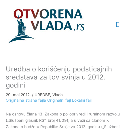
Pređi
Glav
na
sadržaj
izbo
Uredba o korišćenju podsticajnih
sredstava za tov svinja u 2012.
godini
29. maj 2012.
/
UREDBE
,
Vlada
Originalna strana fajla
Originalni fajl
Lokalni fajl
Na osnovu člana 13. Zakona o poljoprivredi i ruralnom razvoju
(„Službeni glasnik RS”, broj 41/09), a u vezi sa članom 7.
Zakona o budžetu Republike Srbije za 2012. godinu („Službeni