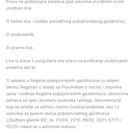
Pravo na podsticajna sredstva pod uslovima utvrđenim ovom
uredbom ima:
1) fizičko lice – nosilac porodičnog poljoprivrednog gazdinstva;
2) preduzetnik;
3) pravno lice.
Lice iz stava 1. ovog člana ima pravo na korišćenje podsticajnih
sredstva ako je:
1) upisano u Registar poljoprivrednih gazdinstava (u daljem
tekstu: Registar) u skladu sa Pravilnikom o načinu i uslovima
upisa i vođenja Registra poljoprivrednih gazdinstava, obrascima
zahteva za upis i promenu podataka i priloga, dokumentaciji
koja se prilaže uz zahtev, načinu čuvanja podataka, kao i o
uslovima za pasivni status poljoprivrednog gazdinstva
(„Službeni glasnik RS”, br. 111/09, 21/10, 89/10, 22/11, 97/11 i
15/12) i nalazi se u aktivnom statusu;