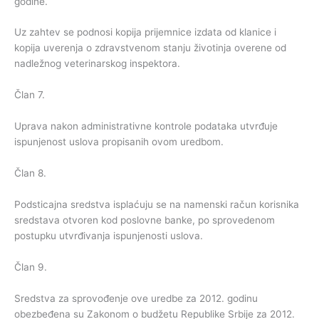
godine.
Uz zahtev se podnosi kopija prijemnice izdata od klanice i
kopija uverenja o zdravstvenom stanju životinja overene od
nadležnog veterinarskog inspektora.
Član 7.
Uprava nakon administrativne kontrole podataka utvrđuje
ispunjenost uslova propisanih ovom uredbom.
Član 8.
Podsticajna sredstva isplaćuju se na namenski račun korisnika
sredstava otvoren kod poslovne banke, po sprovedenom
postupku utvrđivanja ispunjenosti uslova.
Član 9.
Sredstva za sprovođenje ove uredbe za 2012. godinu
obezbeđena su Zakonom o budžetu Republike Srbije za 2012.