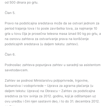
od 500 dinara po grlu.
Član 5.
Pravo na podsticajna sredstava može da se ostvari jednom za
period trajanja tova i to posle završetka tova, za najmanje 10
grla u tovu čija je prosečna telesna masa iznad 90 kg po grlu, a
na osnovu zahteva za ostvarivanje prava na korišćenje
podsticajnih sredstava (u daljem tekstu: zahtev).
Član 6.
Podnosilac zahteva popunjava zahtev u saradnji sa asistentom
savetodavcem.
Zahtev se podnosi Ministarstvu poljoprivrede, trgovine,
šumarstva i vodoprivrede – Uprava za agrarna plaćanja (u
daljem tekstu: Uprava) na Obrascu – Zahtev za podsticajna
sredstva za tov svinja za 2012. godinu, koji je odštampan uz
ovu uredbu i čini njen sastavni deo, i to do 31. decembra 2012.