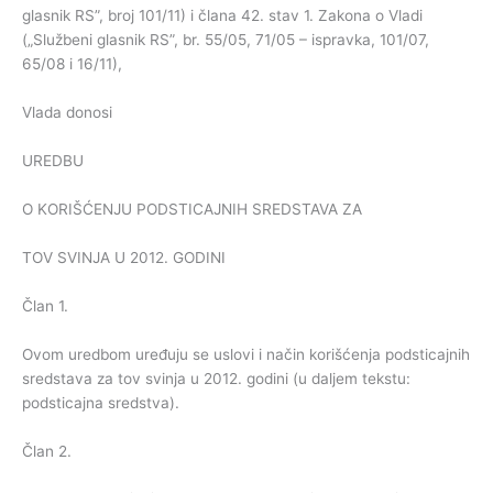
glasnik RS”, broj 101/11) i člana 42. stav 1. Zakona o Vladi
(„Službeni glasnik RS”, br. 55/05, 71/05 – ispravka, 101/07,
65/08 i 16/11),
Vlada donosi
UREDBU
O KORIŠĆENJU PODSTICAJNIH SREDSTAVA ZA
TOV SVINJA U 2012. GODINI
Član 1.
Ovom uredbom uređuju se uslovi i način korišćenja podsticajnih
sredstava za tov svinja u 2012. godini (u daljem tekstu:
podsticajna sredstva).
Član 2.