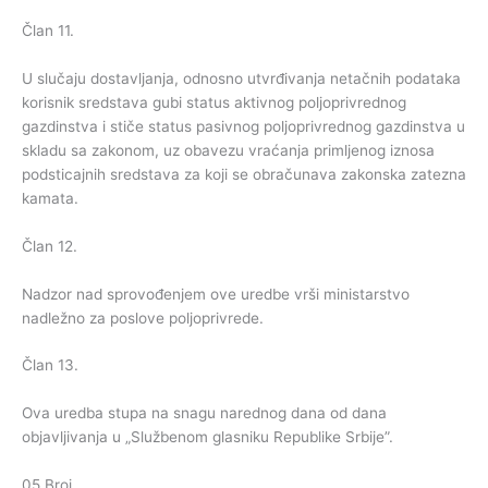
Član 11.
U slučaju dostavljanja, odnosno utvrđivanja netačnih podataka
korisnik sredstava gubi status aktivnog poljoprivrednog
gazdinstva i stiče status pasivnog poljoprivrednog gazdinstva u
skladu sa zakonom, uz obavezu vraćanja primljenog iznosa
podsticajnih sredstava za koji se obračunava zakonska zatezna
kamata.
Član 12.
Nadzor nad sprovođenjem ove uredbe vrši ministarstvo
nadležno za poslove poljoprivrede.
Član 13.
Ova uredba stupa na snagu narednog dana od dana
objavljivanja u „Službenom glasniku Republike Srbije”.
05 Broj