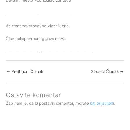
Datum i mesto Podnosilac zahteva
__________________ __________________
Asistent savetodavac Vlasnik grla –
Član poljoprivrednog gazdinstva
___________________ ______________________________
←
Prethodni Članak
Sledeći Članak
→
Ostavite komentar
Žao nam je, da bi postavili komentar, morate
biti prijavljeni
.