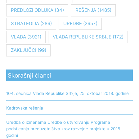
PREDLOZI ODLUKA
(34)
REŠENJA
(1485)
STRATEGIJA
(289)
UREDBE
(2957)
VLADA
(3921)
VLADA REPUBLIKE SRBIJE
(172)
ZAKLJUČCI
(99)
Skorašnji članci
104. sednica Vlade Republike Srbije, 25. oktobar 2018. godine
Kadrovska rešenja
Uredba o izmenama Uredbe o utvrđivanju Programa
podsticanja preduzetništva kroz razvojne projekte u 2018.
godini