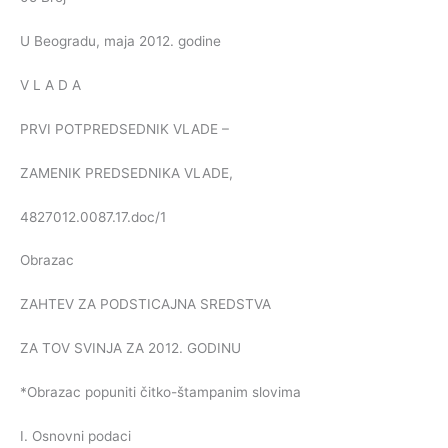
U Beogradu, maja 2012. godine
V L A D A
PRVI POTPREDSEDNIK VLADE –
ZAMENIK PREDSEDNIKA VLADE,
4827012.0087.17.doc/1
Obrazac
ZAHTEV ZA PODSTICAJNA SREDSTVA
ZA TOV SVINJA ZA 2012. GODINU
*Obrazac popuniti čitko-štampanim slovima
I. Osnovni podaci