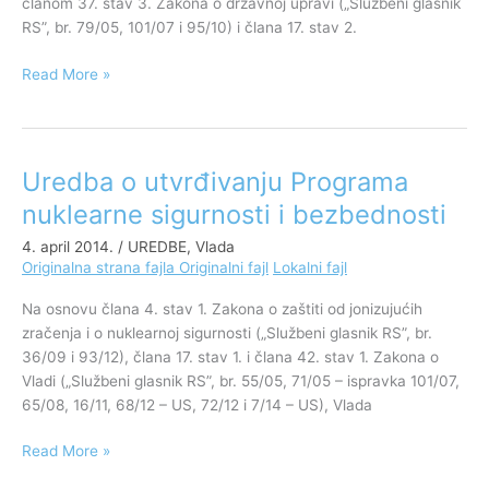
članom 37. stav 3. Zakona o državnoj upravi („Službeni glasnik
RS”, br. 79/05, 101/07 i 95/10) i člana 17. stav 2.
Read More »
Uredba o utvrđivanju Programa
Uredba
o
nuklearne sigurnosti i bezbednosti
utvrđivanju
4. april 2014.
/
UREDBE
,
Vlada
Programa
Originalna strana fajla
Originalni fajl
Lokalni fajl
nuklearne
sigurnosti
Na osnovu člana 4. stav 1. Zakona o zaštiti od jonizujućih
i
zračenja i o nuklearnoj sigurnosti („Službeni glasnik RS”, br.
bezbednosti
36/09 i 93/12), člana 17. stav 1. i člana 42. stav 1. Zakona o
Vladi („Službeni glasnik RS”, br. 55/05, 71/05 – ispravka 101/07,
65/08, 16/11, 68/12 – US, 72/12 i 7/14 – US), Vlada
Read More »