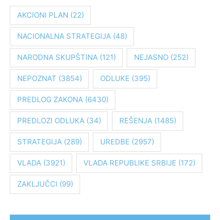
a
AKCIONI PLAN
(22)
g
NACIONALNA STRATEGIJA
(48)
a
z
NARODNA SKUPŠTINA
(121)
NEJASNO
(252)
a
:
NEPOZNAT
(3854)
ODLUKE
(395)
PREDLOG ZAKONA
(6430)
PREDLOZI ODLUKA
(34)
REŠENJA
(1485)
STRATEGIJA
(289)
UREDBE
(2957)
VLADA
(3921)
VLADA REPUBLIKE SRBIJE
(172)
ZAKLJUČCI
(99)