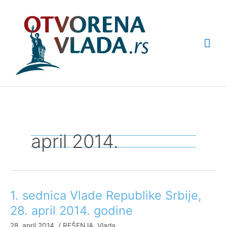
Pređi
Glav
na
sadržaj
izbo
april 2014.
1. sednica Vlade Republike Srbije,
1.
sednica
28. april 2014. godine
Vlade
28. april 2014.
/
REŠENJA
,
Vlada
Republike