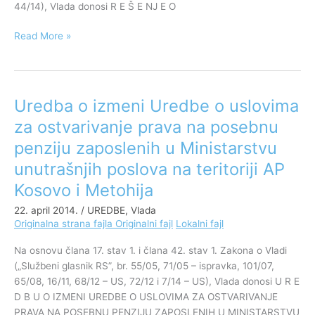
44/14), Vlada donosi R E Š E NJ E O
Read More »
Uredba o izmeni Uredbe o uslovima
Uredba
o
za ostvarivanje prava na posebnu
izmeni
penziju zaposlenih u Ministarstvu
Uredbe
o
unutrašnjih poslova na teritoriji AP
uslovima
Kosovo i Metohija
za
22. april 2014.
/
UREDBE
,
Vlada
ostvarivanje
Originalna strana fajla
Originalni fajl
Lokalni fajl
prava
na
Na osnovu člana 17. stav 1. i člana 42. stav 1. Zakona o Vladi
posebnu
(„Službeni glasnik RS”, br. 55/05, 71/05 – ispravka, 101/07,
penziju
65/08, 16/11, 68/12 – US, 72/12 i 7/14 – US), Vlada donosi U R E
zaposlenih
D B U O IZMENI UREDBE O USLOVIMA ZA OSTVARIVANJE
u
PRAVA NA POSEBNU PENZIJU ZAPOSLENIH U MINISTARSTVU