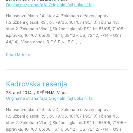
Originalna strana fajla
Originalni fajl
Lokalni fajl
Srbije,
28.
Na osnovu člana 24. stav 4. Zakona o državnoj upravi
april
(„Službeni glasnik RS”, br. 79/05, 101/07 i 95/10) i člana 43.
2014.
stav 2. Zakona o Vladi („Službeni glasnik RS”, br. 55/05, 71/05 –
godine
ispravka, 101/07, 65/08, 16/11, 68/12 – US, 72/12, 7/14 – US i
44/14), Vlada donosi R E Š E NJ E O […]
Read More »
Kadrovska rešenja
Kadrovska
rešenja
28. april 2014.
/
REŠENJA
,
Vlada
Originalna strana fajla
Originalni fajl
Lokalni fajl
Na osnovu člana 24. stav 4. Zakona o državnoj upravi
(„Službeni glasnik RS”, br. 79/05, 101/07 i 95/10) i člana 43.
stav 2. Zakona o Vladi („Službeni glasnik RS”, br. 55/05, 71/05 –
ispravka, 101/07, 65/08, 16/11, 68/12 – US, 72/12, 7/14 – US i