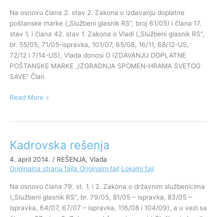
„Izgradnja
Na osnovu člana 2. stav 2. Zakona o izdavanju doplatne
Spomen-
poštanske marke („Službeni glasnik RS”, broj 61/05) i člana 17.
hrama
stav 1. i člana 42. stav 1. Zakona o Vladi („Službeni glasnik RS”,
Svetog
br. 55/05, 71/05-ispravka, 101/07, 65/08, 16/11, 68/12-US,
Save”
72/12 i 7/14-US), Vlada donosi O IZDAVANJU DOPLATNE
POŠTANSKE MARKE „IZGRADNJA SPOMEN-HRAMA SVETOG
SAVE” Član
Read More »
Kadrovska rešenja
Kadrovska
rešenja
4. april 2014.
/
REŠENJA
,
Vlada
Originalna strana fajla
Originalni fajl
Lokalni fajl
Na osnovu člana 79. st. 1. i 2. Zakona o državnim službenicima
(„Službeni glasnik RS”, br. 79/05, 81/05 – ispravka, 83/05 –
ispravka, 64/07, 67/07 – ispravka, 116/08 i 104/09), a u vezi sa