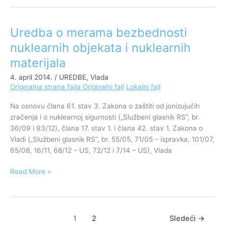
Uredba o merama bezbednosti
Uredba
o
nuklearnih objekata i nuklearnih
merama
materijala
bezbednosti
nuklearnih
4. april 2014.
/
UREDBE
,
Vlada
objekata
Originalna strana fajla
Originalni fajl
Lokalni fajl
i
Na osnovu člana 61. stav 3. Zakona o zaštiti od jonizujućih
nuklearnih
zračenja i o nuklearnoj sigurnosti („Službeni glasnik RS”, br.
materijala
36/09 i 93/12), člana 17. stav 1. i člana 42. stav 1. Zakona o
Vladi („Službeni glasnik RS”, br. 55/05, 71/05 – ispravka, 101/07,
65/08, 16/11, 68/12 – US, 72/12 i 7/14 – US), Vlada
Read More »
1
2
Sledeći
→