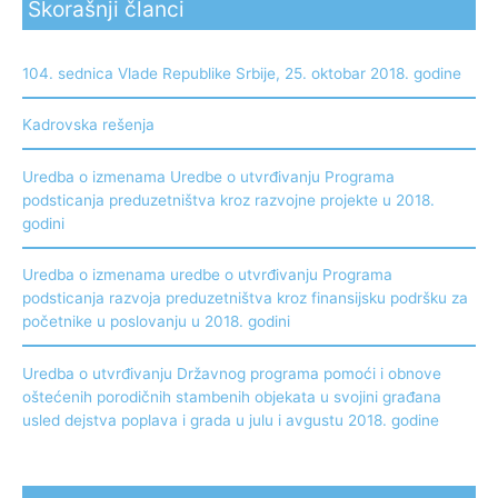
Skorašnji članci
104. sednica Vlade Republike Srbije, 25. oktobar 2018. godine
Kadrovska rešenja
Uredba o izmenama Uredbe o utvrđivanju Programa
podsticanja preduzetništva kroz razvojne projekte u 2018.
godini
Uredba o izmenama uredbe o utvrđivanju Programa
podsticanja razvoja preduzetništva kroz finansijsku podršku za
početnike u poslovanju u 2018. godini
Uredba o utvrđivanju Državnog programa pomoći i obnove
oštećenih porodičnih stambenih objekata u svojini građana
usled dejstva poplava i grada u julu i avgustu 2018. godine