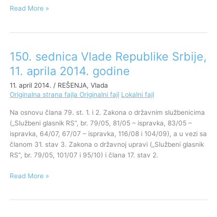
Read More »
150. sednica Vlade Republike Srbije,
150.
sednica
11. aprila 2014. godine
Vlade
11. april 2014.
/
REŠENJA
,
Vlada
Republike
Originalna strana fajla
Originalni fajl
Lokalni fajl
Srbije,
11.
Na osnovu člana 79. st. 1. i 2. Zakona o državnim službenicima
aprila
(„Službeni glasnik RS”, br. 79/05, 81/05 – ispravka, 83/05 –
2014.
ispravka, 64/07, 67/07 – ispravka, 116/08 i 104/09), a u vezi sa
godine
članom 31. stav 3. Zakona o državnoj upravi („Službeni glasnik
RS”, br. 79/05, 101/07 i 95/10) i člana 17. stav 2.
Read More »