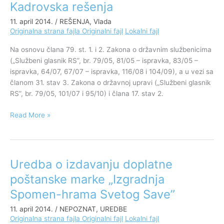
Kadrovska rešenja
Kadrovska
rešenja
11. april 2014.
/
REŠENJA
,
Vlada
Originalna strana fajla
Originalni fajl
Lokalni fajl
Na osnovu člana 79. st. 1. i 2. Zakona o državnim službenicima
(„Službeni glasnik RS”, br. 79/05, 81/05 – ispravka, 83/05 –
ispravka, 64/07, 67/07 – ispravka, 116/08 i 104/09), a u vezi sa
članom 31. stav 3. Zakona o državnoj upravi („Službeni glasnik
RS”, br. 79/05, 101/07 i 95/10) i člana 17. stav 2.
Read More »
Uredba o izdavanju doplatne
Uredba
o
poštanske marke „Izgradnja
izdavanju
Spomen-hrama Svetog Save”
doplatne
poštanske
11. april 2014.
/
NEPOZNAT
,
UREDBE
marke
Originalna strana fajla
Originalni fajl
Lokalni fajl