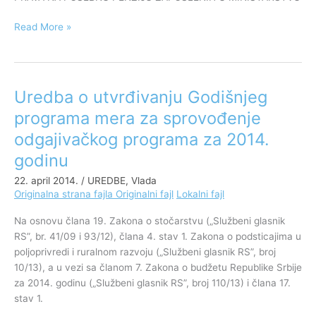
Ministarstvu
unutrašnjih
Read More »
poslova
na
teritoriji
AP
Uredba o utvrđivanju Godišnjeg
Uredba
Kosovo
o
i
programa mera za sprovođenje
utvrđivanju
Metohija
odgajivačkog programa za 2014.
Godišnjeg
programa
godinu
mera
22. april 2014.
/
UREDBE
,
Vlada
za
Originalna strana fajla
Originalni fajl
Lokalni fajl
sprovođenje
odgajivačkog
Na osnovu člana 19. Zakona o stočarstvu („Službeni glasnik
programa
RS”, br. 41/09 i 93/12), člana 4. stav 1. Zakona o podsticajima u
za
poljoprivredi i ruralnom razvoju („Službeni glasnik RS”, broj
2014.
10/13), a u vezi sa članom 7. Zakona o budžetu Republike Srbije
godinu
za 2014. godinu („Službeni glasnik RS”, broj 110/13) i člana 17.
stav 1.