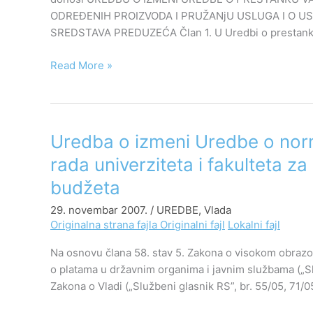
proizvodnji
ODREĐENIH PROIZVODA I PRUŽANjU USLUGA I O U
određenih
SREDSTAVA PREDUZEĆA Član 1. U Uredbi o prestanku
proizvoda
i
Read More »
pružanju
usluga
i
o
Uredba
Uredba o izmeni Uredbe o nor
uslovima
o
rada univerziteta i fakulteta za 
davanja
izmeni
na
budžeta
Uredbe
privremeno
o
29. novembar 2007.
/
UREDBE
,
Vlada
korišćenje
normativima
Originalna strana fajla
Originalni fajl
Lokalni fajl
sredstava
i
preduzeća
Na osnovu člana 58. stav 5. Zakona o visokom obrazov
standardima
o platama u državnim organima i javnim službama („Služ
uslova
Zakona o Vladi („Službeni glasnik RS”, br. 55/05, 71/0
rada
univerziteta