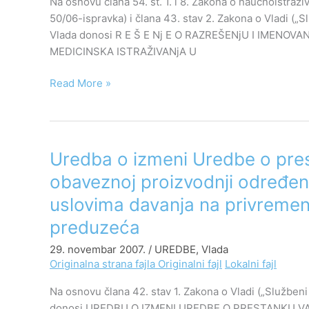
Na osnovu člana 54. st. 1. i 8. Zakona o naučnoistraživ
50/06-ispravka) i člana 43. stav 2. Zakona o Vladi („Sl
Vlada donosi R E Š E Nj E O RAZREŠENjU I IMEN
MEDICINSKA ISTRAŽIVANjA U
Read More »
Uredba
Uredba o izmeni Uredbe o pre
o
obaveznoj proizvodnji određeni
izmeni
uslovima davanja na privremen
Uredbe
o
preduzeća
prestanku
29. novembar 2007.
/
UREDBE
,
Vlada
važenja
Originalna strana fajla
Originalni fajl
Lokalni fajl
Uredbe
o
Na osnovu člana 42. stav 1. Zakona o Vladi („Službeni 
obaveznoj
donosi UREDBU O IZMENI UREDBE O PRESTANKU V