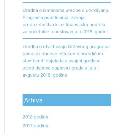
Uredba o izmenama uredbe o utvrđivanju
Programa podsticanja razvoja
preduzetništva kroz finansijsku podršku
za početnike u poslovanju u 2018. godini
Uredba o utvrđivanju Državnog programa
pomoći i obnove oštećenih porodičnih
stambenih objekata u svojini građana
usled dejstva poplava i grada u julu i
avgustu 2018. godine
Arhiva
2018 godina
2017 godina