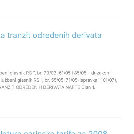
 tranzit određenih derivata
beni glasnik RS ”, br. 73/03, 61/05 i 85/05 – dr.zakon i
Službeni glasnik RS ”, br. 55/05, 71/05-ispravka i 101/07),
RANZIT ODREĐENIH DERIVATA NAFTE Član 1.
ature carinske tarife za 2008.