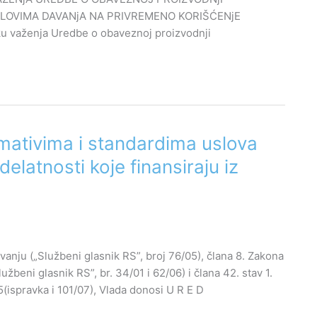
SLOVIMA DAVANjA NA PRIVREMENO KORIŠĆENjE
 važenja Uredbe o obaveznoj proizvodnji
mativima i standardima uslova
delatnosti koje finansiraju iz
anju („Službeni glasnik RS”, broj 76/05), člana 8. Zakona
beni glasnik RS”, br. 34/01 i 62/06) i člana 42. stav 1.
5(ispravka i 101/07), Vlada donosi U R E D