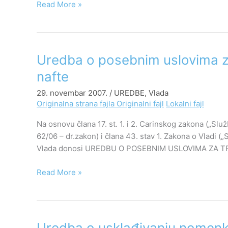
Read More »
i
fakulteta
za
delatnosti
koje
Uredba
Uredba o posebnim uslovima za
finansiraju
o
nafte
iz
posebnim
budžeta
29. novembar 2007.
/
UREDBE
,
Vlada
uslovima
Originalna strana fajla
Originalni fajl
Lokalni fajl
za
tranzit
Na osnovu člana 17. st. 1. i 2. Carinskog zakona („Služ
određenih
62/06 – dr.zakon) i člana 43. stav 1. Zakona o Vladi („
derivata
Vlada donosi UREDBU O POSEBNIM USLOVIMA ZA T
nafte
Read More »
Uredba
Uredba o usklađivanju nomenkl