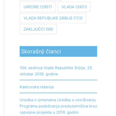
UREDBE
(2957)
VLADA
(3921)
VLADA REPUBLIKE SRBIJE
(172)
ZAKLJUČCI
(99)
Skorašnji članci
104. sednica Vlade Republike Srbije, 25.
oktobar 2018. godine
Kadrovska rešenja
Uredba o izmenama Uredbe o utvrđivanju
Programa podsticanja preduzetništva kroz
razvojne projekte u 2018. godini