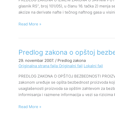
o
glasnik RS”, broj 101/05), u članu 16. tačka 2) menja 
javnim
akcize na derivate nafte i tečnog naftnog gasa u visini
putevima
Read More »
Predlog
Predlog zakona o opštoj bezb
zakona
29. novembar 2007.
/
Predlog zakona
o
Originalna strana fajla
Originalni fajl
Lokalni fajl
opštoj
bezbednosti
PREDLOG ZAKONA O OPŠTOJ BEZBEDNOSTI PROIZVOD
proizvoda
zakonom uređuje se opšta bezbednost proizvoda koji su
usaglašenosti proizvoda sa opštim zahtevom za bezbed
informisanja i razmene informacija u vezi sa rizicima 
Read More »