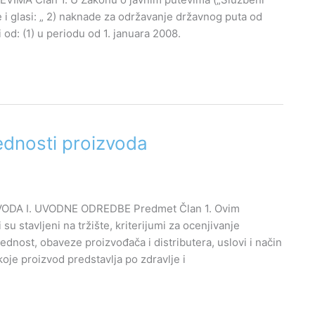
se i glasi: „ 2) naknade za održavanje državnog puta od
 od: (1) u periodu od 1. januara 2008.
ednosti proizvoda
A I. UVODNE ODREDBE Predmet Član 1. Ovim
 stavljeni na tržište, kriterijumi za ocenjivanje
nost, obaveze proizvođača i distributera, uslovi i način
koje proizvod predstavlja po zdravlje i