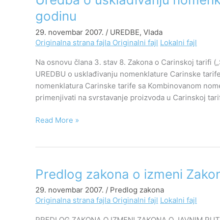
o
godinu
usklađivanju
29. novembar 2007.
/
UREDBE
,
Vlada
nomenklature
Originalna strana fajla
Originalni fajl
Lokalni fajl
carinske
tarife
Na osnovu člana 3. stav 8. Zakona o Carinskoj tarifi („
za
UREDBU o usklađivanju nomenklature Carinske tarife
2008.
nomenklatura Carinske tarife sa Kombinovanom nomen
godinu
primenjivati na svrstavanje proizvoda u Carinskoj tarif
Read More »
Predlog
Predlog zakona o izmeni Zako
zakona
29. novembar 2007.
/
Predlog zakona
o
Originalna strana fajla
Originalni fajl
Lokalni fajl
izmeni
Zakona
PREDLOG ZAKONA O IZMENI ZAKONA O JAVNIM PUTEVIM