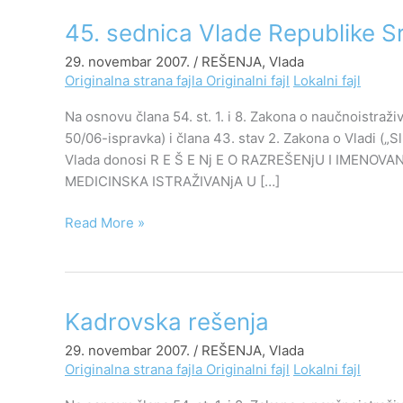
45.
45. sednica Vlade Republike S
sednica
29. novembar 2007.
/
REŠENJA
,
Vlada
Vlade
Originalna strana fajla
Originalni fajl
Lokalni fajl
Republike
Srbije,
Na osnovu člana 54. st. 1. i 8. Zakona o naučnoistraživ
29.
50/06-ispravka) i člana 43. stav 2. Zakona o Vladi („Sl
novembar
Vlada donosi R E Š E Nj E O RAZREŠENjU I IMEN
2007.
MEDICINSKA ISTRAŽIVANjA U […]
godine
Read More »
Kadrovska
Kadrovska rešenja
rešenja
29. novembar 2007.
/
REŠENJA
,
Vlada
Originalna strana fajla
Originalni fajl
Lokalni fajl