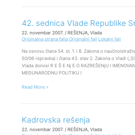
42.
42. sednica Vlade Republike S
sednica
22. novembar 2007.
/
REŠENJA
,
Vlada
Vlade
Originalna strana fajla
Originalni fajl
Lokalni fajl
Republike
Srbije,
Na osnovu člana 54. st. 1. i 8. Zakona o naučnoistraživ
22.
50/06-ispravka) i člana 43. stav 2. Zakona o Vladi („Sl
novembar
Vlada donosi R E Š E Nj E O RAZREŠENjU I IMEN
2007.
MEĐUNARODNU POLITIKU I
godine
Read More »
Kadrovska
Kadrovska rešenja
rešenja
22. novembar 2007.
/
REŠENJA
,
Vlada