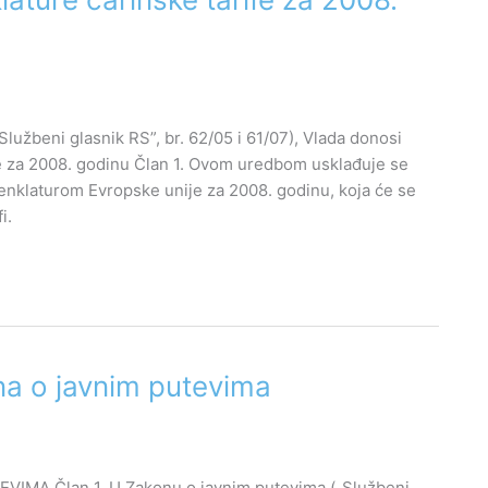
Službeni glasnik RS”, br. 62/05 i 61/07), Vlada donosi
 za 2008. godinu Član 1. Ovom uredbom usklađuje se
klaturom Evropske unije za 2008. godinu, koja će se
i.
na o javnim putevima
A Član 1. U Zakonu o javnim putevima („Službeni