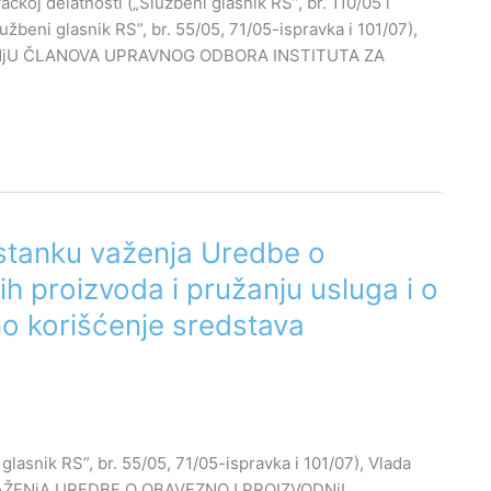
ačkoj delatnosti („Službeni glasnik RS”, br. 110/05 i
užbeni glasnik RS”, br. 55/05, 71/05-ispravka i 101/07),
OVANjU ČLANOVA UPRAVNOG ODBORA INSTITUTA ZA
stanku važenja Uredbe o
h proizvoda i pružanju usluga i o
o korišćenje sredstava
glasnik RS”, br. 55/05, 71/05-ispravka i 101/07), Vlada
AŽENjA UREDBE O OBAVEZNOJ PROIZVODNjI