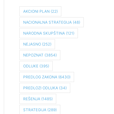
r
a
AKCIONI PLAN
(22)
g
NACIONALNA STRATEGIJA
(48)
a
z
NARODNA SKUPŠTINA
(121)
a
NEJASNO
(252)
:
NEPOZNAT
(3854)
ODLUKE
(395)
PREDLOG ZAKONA
(6430)
PREDLOZI ODLUKA
(34)
REŠENJA
(1485)
STRATEGIJA
(289)