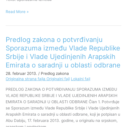
Read More »
Predlog zakona o potvrđivanju
Predlog
zakona
Sporazuma između Vlade Republike
o
Srbije i Vlade Ujedinjenih Arapskih
potvrđivanju
Sporazuma
Emirata o saradnji u oblasti odbrane
između
28. februar 2013.
/
Predlog zakona
Vlade
Originalna strana fajla
Originalni fajl
Lokalni fajl
Republike
Srbije
PREDLOG ZAKONA O POTVRĐIVANJU SPORAZUMA IZMEĐU
i
VLADE REPUBLIKE SRBIJE I VLADE UJEDINJENIH ARAPSKIH
Vlade
EMIRATA O SARADNJI U OBLASTI ODBRANE Član 1. Potvrđuje
Ujedinjenih
se Sporazum između Vlade Republike Srbije i Vlade Ujedinjenih
Arapskih
Arapskih Emirata o saradnji u oblasti odbrane, koji je potpisan u
Emirata
Abu Dabiju, 17. februara 2013. godine, u originalu na srpskom,
o
arapskom i engleskom