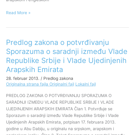
saradnji
u
Read More »
oblasti
odbrane
Predlog zakona o potvrđivanju
Predlog
zakona
Sporazuma o saradnji između Vlade
o
Republike Srbije i Vlade Ujedinjenih
potvrđivanju
Sporazuma
Arapskih Emirata
o
28. februar 2013.
/
Predlog zakona
saradnji
Originalna strana fajla
Originalni fajl
Lokalni fajl
između
Vlade
PREDLOG ZAKONA O POTVRĐIVANJU SPORAZUMA O
Republike
SARADNJI IZMEĐU VLADE REPUBLIKE SRBIJE I VLADE
Srbije
UJEDINJENIH ARAPSKIH EMIRATA Član 1. Potvrđuje se
i
Sporazum o saradnji između Vlade Republike Srbije i Vlade
Vlade
Ujedinjenih Arapskih Emirata, potpisan 17. februara 2013.
Ujedinjenih
godine u Abu Dabiju, u originalu na srpskom, arapskom i
Arapskih