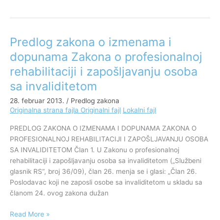
Predlog zakona o izmenama i
Predlog
zakona
dopunama Zakona o profesionalnoj
o
rehabilitaciji i zapošljavanju osoba
izmenama
i
sa invaliditetom
dopunama
28. februar 2013.
/
Predlog zakona
Zakona
Originalna strana fajla
Originalni fajl
Lokalni fajl
o
profesionalnoj
PREDLOG ZAKONA O IZMENAMA I DOPUNAMA ZAKONA O
rehabilitaciji
PROFESIONALNOJ REHABILITACIJI I ZAPOŠLJAVANJU OSOBA
i
SA INVALIDITETOM Član 1. U Zakonu o profesionalnoj
zapošljavanju
rehabilitaciji i zapošljavanju osoba sa invaliditetom („Službeni
osoba
glasnik RS”, broj 36/09), član 26. menja se i glasi: „Član 26.
sa
Poslodavac koji ne zaposli osobe sa invaliditetom u skladu sa
invaliditetom
članom 24. ovog zakona dužan
Read More »