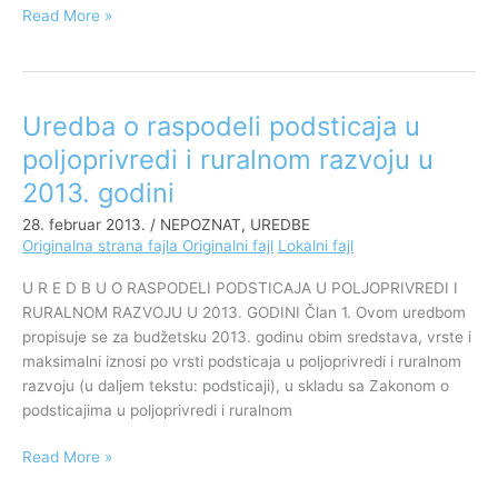
Read More »
Uredba o raspodeli podsticaja u
Uredba
o
poljoprivredi i ruralnom razvoju u
raspodeli
2013. godini
podsticaja
u
28. februar 2013.
/
NEPOZNAT
,
UREDBE
poljoprivredi
Originalna strana fajla
Originalni fajl
Lokalni fajl
i
U R E D B U O RASPODELI PODSTICAJA U POLJOPRIVREDI I
ruralnom
RURALNOM RAZVOJU U 2013. GODINI Član 1. Ovom uredbom
razvoju
propisuje se za budžetsku 2013. godinu obim sredstava, vrste i
u
maksimalni iznosi po vrsti podsticaja u poljoprivredi i ruralnom
2013.
razvoju (u daljem tekstu: podsticaji), u skladu sa Zakonom o
godini
podsticajima u poljoprivredi i ruralnom
Read More »