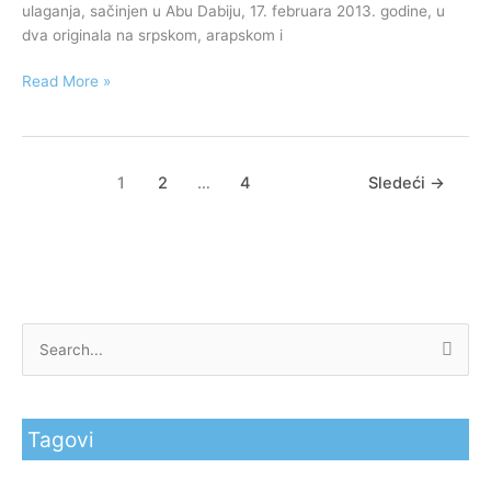
ulaganja, sačinjen u Abu Dabiju, 17. februara 2013. godine, u
i
dva originala na srpskom, arapskom i
zaštiti
ulaganja
Read More »
1
2
…
4
Sledeći
→
P
r
e
Tagovi
t
r