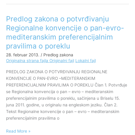
Predlog zakona o potvrđivanju
Predlog
zakona
Regionalne konvencije o pan-evro-
o
mediteranskim preferencijalnim
potvrđivanju
Regionalne
pravilima o poreklu
konvencije
28. februar 2013.
/
Predlog zakona
o
Originalna strana fajla
Originalni fajl
Lokalni fajl
pan-
evro-
PREDLOG ZAKONA O POTVRĐIVANJU REGIONALNE
mediteranskim
KONVENCIJE O PAN-EVRO –MEDITERANSKIM
preferencijalnim
PREFERENCIJALNIM PRAVILIMA O POREKLU Član 1. Potvrđuje
pravilima
se Regionalna konvencija o pan – evro – mediteranskim
o
preferencijalnim pravilima o poreklu, sačinjena u Briselu 15.
poreklu
juna 2011. godine, u originalu na engleskom jeziku. Član 2.
Tekst Regionalne konvencije o pan – evro – mediteranskim
preferencijalnim pravilima o
Read More »