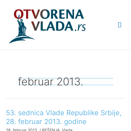
Pređi
Glav
na
sadržaj
izbo
februar 2013.
53. sednica Vlade Republike Srbije,
53.
sednica
28. februar 2013. godine
Vlade
28. februar 2013.
/
REŠENJA
,
Vlada
Republike