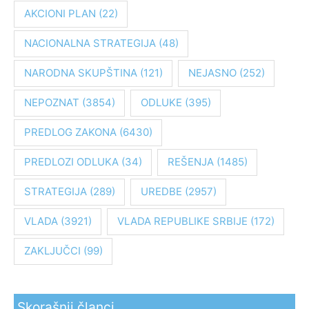
a
AKCIONI PLAN
(22)
g
NACIONALNA STRATEGIJA
(48)
a
z
NARODNA SKUPŠTINA
(121)
NEJASNO
(252)
a
:
NEPOZNAT
(3854)
ODLUKE
(395)
PREDLOG ZAKONA
(6430)
PREDLOZI ODLUKA
(34)
REŠENJA
(1485)
STRATEGIJA
(289)
UREDBE
(2957)
VLADA
(3921)
VLADA REPUBLIKE SRBIJE
(172)
ZAKLJUČCI
(99)
Skorašnji članci