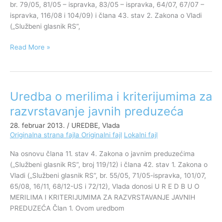
br. 79/05, 81/05 – ispravka, 83/05 – ispravka, 64/07, 67/07 –
ispravka, 116/08 i 104/09) i člana 43. stav 2. Zakona o Vladi
(„Službeni glasnik RS”,
Read More »
Uredba o merilima i kriterijumima za
Uredba
o
razvrstavanje javnih preduzeća
merilima
28. februar 2013.
/
UREDBE
,
Vlada
i
Originalna strana fajla
Originalni fajl
Lokalni fajl
kriterijumima
za
Na osnovu člana 11. stav 4. Zakona o javnim preduzećima
razvrstavanje
(„Službeni glasnik RS”, broj 119/12) i člana 42. stav 1. Zakona o
javnih
Vladi („Službeni glasnik RS”, br. 55/05, 71/05-ispravka, 101/07,
preduzeća
65/08, 16/11, 68/12-US i 72/12), Vlada donosi U R E D B U O
MERILIMA I KRITERIJUMIMA ZA RAZVRSTAVANJE JAVNIH
PREDUZEĆA Član 1. Ovom uredbom