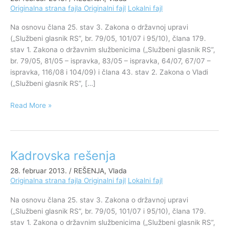
Originalna strana fajla
Originalni fajl
Lokalni fajl
Srbije,
28.
Na osnovu člana 25. stav 3. Zakona o državnoj upravi
februar
(„Službeni glasnik RS”, br. 79/05, 101/07 i 95/10), člana 179.
2013.
stav 1. Zakona o državnim službenicima („Službeni glasnik RS”,
godine
br. 79/05, 81/05 – ispravka, 83/05 – ispravka, 64/07, 67/07 –
ispravka, 116/08 i 104/09) i člana 43. stav 2. Zakona o Vladi
(„Službeni glasnik RS”, […]
Read More »
Kadrovska rešenja
Kadrovska
rešenja
28. februar 2013.
/
REŠENJA
,
Vlada
Originalna strana fajla
Originalni fajl
Lokalni fajl
Na osnovu člana 25. stav 3. Zakona o državnoj upravi
(„Službeni glasnik RS”, br. 79/05, 101/07 i 95/10), člana 179.
stav 1. Zakona o državnim službenicima („Službeni glasnik RS”,