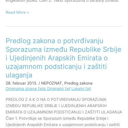
engleskom jeziku. Član 2. Tekst Sporazuma o saradnji između
Emirata
Read More »
Predlog zakona o potvrđivanju
Predlog
zakona
Sporazuma između Republike Srbije
o
i Ujedinjenih Arapskih Emirata o
potvrđivanju
Sporazuma
uzajamnom podsticanju i zaštiti
između
ulaganja
Republike
28. februar 2013.
/
NEPOZNAT
,
Predlog zakona
Srbije
Originalna strana fajla
Originalni fajl
Lokalni fajl
i
Ujedinjenih
PREDLOG Z A K O NA O POTVRĐIVANJU SPORAZUMA
Arapskih
IZMEĐU REPUBLIKE SRBIJE I UJEDINJENIH ARAPSKIH
Emirata
EMIRATA O UZAJAMNOM PODSTICANJU I ZAŠTITI ULAGANJA
o
Član 1. Potvrđuje se Sporazum između Republike Srbije i
uzajamnom
Ujedinjenih Arapskih Emirata o uzajamnom podsticanju i zaštiti
podsticanju