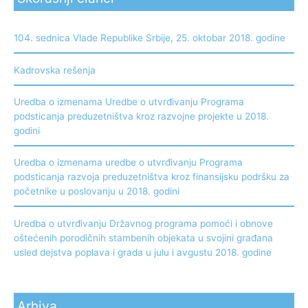
104. sednica Vlade Republike Srbije, 25. oktobar 2018. godine
Kadrovska rešenja
Uredba o izmenama Uredbe o utvrđivanju Programa
podsticanja preduzetništva kroz razvojne projekte u 2018.
godini
Uredba o izmenama uredbe o utvrđivanju Programa
podsticanja razvoja preduzetništva kroz finansijsku podršku za
početnike u poslovanju u 2018. godini
Uredba o utvrđivanju Državnog programa pomoći i obnove
oštećenih porodičnih stambenih objekata u svojini građana
usled dejstva poplava i grada u julu i avgustu 2018. godine
Arhiva